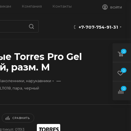
викам
Компания
Контакты
ВОЙТИ
+7-707-754-91-31
0
 Torres Pro Gel
й, разм. M
0
—
аколенники, нарукавники
11018, пара, черный
0
СРАВНИТЬ
ртикул:
01193