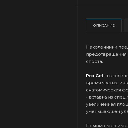
ОПИСАНИЕ
Наколенники пред
предотвращения 
спорта.
Pro Gel
- наколен
время частых, ин
анатомическая фо
- вставка из спе
увеличенная площ
уменьшающей уда
Помимо максималь