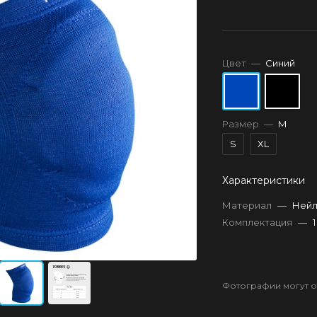
Цвет
—
Синий
Размер
—
M
S
XL
Характеристики
Материал
—
Нейл
Комплектация
—
Фотографии могут от