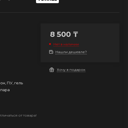
8 500
₸
Нет в наличии
Нашли дешевле?
Хочу в подарок
он, ПУ, гель
1 пара
личаться от товара!