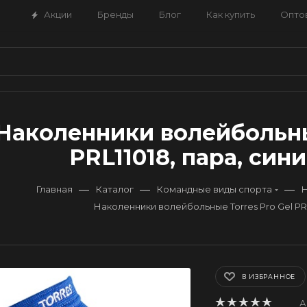
Акции
Бренды
Блог
Как купить
Опто
Наколенники волейбольные
PRL11018, пара, сини
—
—
—
Главная
Каталог
Командные виды спорта
Н
Наколенники волейбольные Torres Pro Gel PRL
В ИЗБРАННОЕ
А