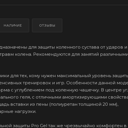
НАЛИЧИЕ
ОТЗЫВЫ
назначены для защиты коленного сустава от ударов и
травм колена. Рекомендуются для занятий различным
ники для тех, кому нужен максимальный уровень защит
тенсивных тренировок и игр. Особенности данной модел
рма с углублением под коленную чашечку. В центре у
циального геля, с отличными амортизирующими свойства
адь вставки из пены (полиуретан толщиной 20 мм),
рные нагрузки.
ной защиты Pro Gel так же чрезвычайно комфортен в