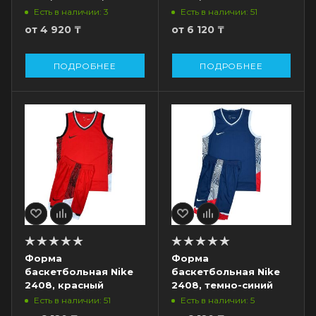
салатовый
Есть в наличии: 3
Есть в наличии: 51
от
4 920 ₸
от
6 120 ₸
ПОДРОБНЕЕ
ПОДРОБНЕЕ
Форма
Форма
баскетбольная Nike
баскетбольная Nike
2408, красный
2408, темно-синий
Есть в наличии: 51
Есть в наличии: 5