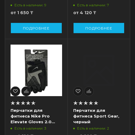
арт.8515, черный/
Есть в наличии: 9
Есть в наличии: 7
салатовый
от
1 650 ₸
от
4 120 ₸
ПОДРОБНЕЕ
ПОДРОБНЕЕ
Перчатки для
Перчатки для
фитнеса Nike Pro
фитнеса Sport Gear,
Elevate Gloves 2.0
черный
арт.8515, черный/
Есть в наличии: 3
Есть в наличии: 2
серый