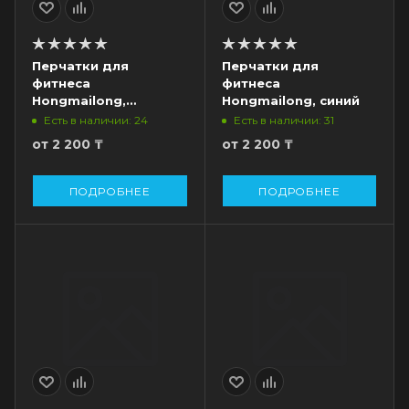
Перчатки для
Перчатки для
фитнеса
фитнеса
Hongmailong,
Hongmailong, синий
красный
Есть в наличии: 24
Есть в наличии: 31
от
2 200 ₸
от
2 200 ₸
ПОДРОБНЕЕ
ПОДРОБНЕЕ