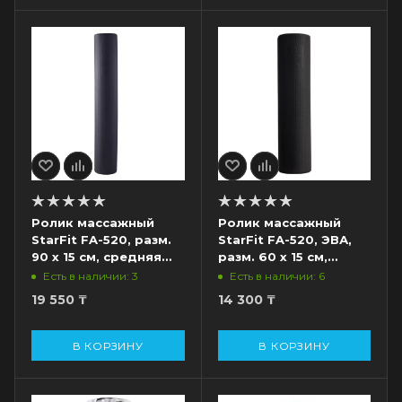
Ролик массажный
Ролик массажный
StarFit FA-520, разм.
StarFit FA-520, ЭВА,
90 х 15 см, средняя
разм. 60 х 15 см,
жесткость, черный
средняя жесткость,
Есть в наличии: 3
Есть в наличии: 6
черный
19 550
₸
14 300
₸
В КОРЗИНУ
В КОРЗИНУ