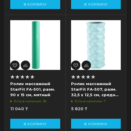
В КОРЗИНУ
В КОРЗИНУ
Ролик массажный
Ролик массажный
StarFit FA-501, разм.
StarFit FA-507, разм.
90 х 15 см, мятный
32,5 х 12,5 см, средняя
жесткость, мятный/
Есть в наличии: 18
Есть в наличии: 7
серый
11 040
₸
5 820
₸
В КОРЗИНУ
В КОРЗИНУ