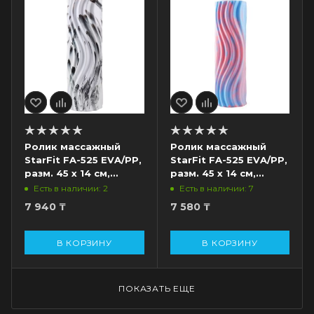
Ролик массажный
Ролик массажный
StarFit FA-525 EVA/PP,
StarFit FA-525 EVA/PP,
разм. 45 х 14 см,
разм. 45 х 14 см,
низкая жесткость,
низкая жесткость,
Есть в наличии: 2
Есть в наличии: 7
белый/черный
розовый/голубой
7 940
₸
7 580
₸
В КОРЗИНУ
В КОРЗИНУ
ПОКАЗАТЬ ЕЩЕ