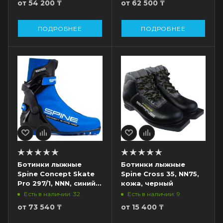
от
54 200 ₸
от
62 500 ₸
ПОДРОБНЕЕ
ПОДРОБНЕЕ
Ботинки лыжные
Ботинки лыжные
Spine Concept Skate
Spine Cross 35, NN75,
Pro 297/1, NNN, синий/
кожа, черный
черный
Есть в наличии: 32
Есть в наличии: 9
от
73 540 ₸
от
15 400 ₸