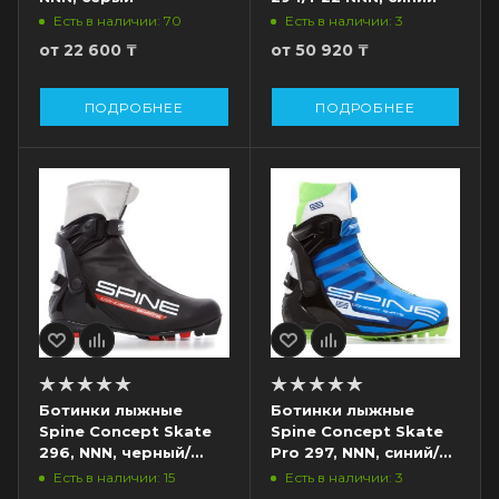
Есть в наличии: 70
Есть в наличии: 3
от
22 600 ₸
от
50 920 ₸
ПОДРОБНЕЕ
ПОДРОБНЕЕ
Ботинки лыжные
Ботинки лыжные
Spine Concept Skate
Spine Concept Skate
296, NNN, черный/
Pro 297, NNN, синий/
красный
черный
Есть в наличии: 15
Есть в наличии: 3