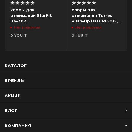
Упоры для
Упоры для
отжиманий StarFit
отжимания Torres
BA-302
Push-Up Bars PL5015,
"Классические",
металл, эрг. форма,
Нет в наличии
Нет в наличии
черный/зеленый
съем. основания,
3 750
₸
9 100
₸
черный/красный
КАТАЛОГ
БРЕНДЫ
АКЦИИ
БЛОГ
КОМПАНИЯ