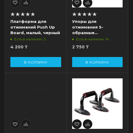
Платформа для
Упоры для
отжиманий Push Up
отжимания S-
Board, малый, черный
образные
"Металлические",
Есть в наличии: 3
Есть в наличии: 14
черный/оранжевый
4 200
₸
2 750
₸
В КОРЗИНУ
В КОРЗИНУ