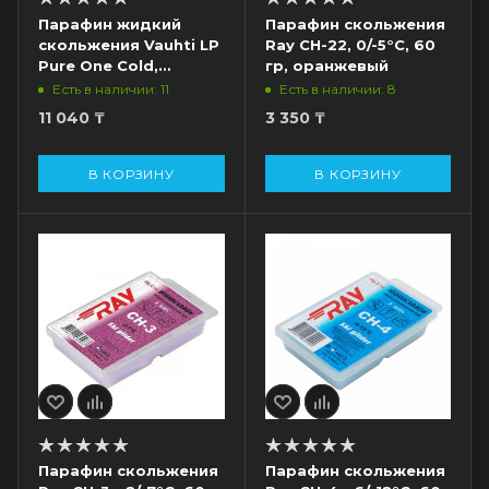
Парафин жидкий
Парафин скольжения
скольжения Vauhti LP
Ray CH-22, 0/-5°С, 60
Pure One Cold,
гр, оранжевый
-2/-20°С, 80 мл, бел./
Есть в наличии: 11
Есть в наличии: 8
голуб.
11 040
₸
3 350
₸
В КОРЗИНУ
В КОРЗИНУ
Парафин скольжения
Парафин скольжения