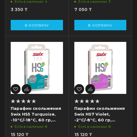
Есть в наличии: 4
Есть в наличии: 3
3 350
₸
7 050
₸
В КОРЗИНУ
В КОРЗИНУ
Парафин скольжения
Парафин скольжения
Swix HS5 Turquoise,
Swix HS7 Violet,
-10°С/-18°С, 60 гр,
-2°С/-8°С, 60 гр,
голубой
фиолетовый
Есть в наличии: 8
Есть в наличии: 8
15 120
₸
15 120
₸