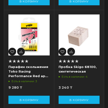
В КОРЗИНУ
В КОРЗИНУ
Парафин скольжения
Пробка Skigo 68100,
Toko Racing
синтетическая
Performance Red арт.
Есть в наличии: 4
5501016, -4/-12°C, 40
Есть в наличии: 3
гр, красный
9 280
₸
3 240
₸
В КОРЗИНУ
В КОРЗИНУ