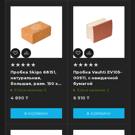
Пробка Skigo 68151,
Пробка Vauhti EV105-
натуральная,
00911, с наждачной
большая, разм. 150 x
бумагой
100 x 50 мм,
Есть в наличии: 9
Есть в наличии: 2
коричневый
4 890
₸
6 910
₸
В КОРЗИНУ
В КОРЗИНУ