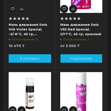
Мазь держания Swix
Мазь держания Swix
V45 Violet Special,
V55 Red Special,
-2/-6°C, 45 гр,
0/+1°C, 45 гр, красный
фиолетовый
Есть в наличии: 9
Есть в наличии: 1
10 470
₸
от
3 500 ₸
В КОРЗИНУ
ПОДРОБНЕЕ