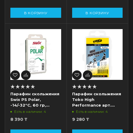
В КОРЗИНУ
В КОРЗИНУ
Парафин скольжения
Парафин скольжения
Swix PS Polar,
Toko High
-14/-32°C, 60 гр,
Performance арт.
белый
5501017, -10/-30°C, 40
Есть в наличии: 4
Есть в наличии: 4
гр, синий
8 390
₸
9 280
₸