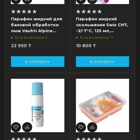
Парафин жидкий для
Парафин жидкий
базовой обработки
скольжения Swix CH7,
лыж Vauhti Alpine
-2/-7°С, 125 мл,
Base EV13041-
фиолетовый
Есть в наличии: 1
Есть в наличии: 7
PABA200R, 80 мл
22 950
₸
10 800
₸
В КОРЗИНУ
В КОРЗИНУ