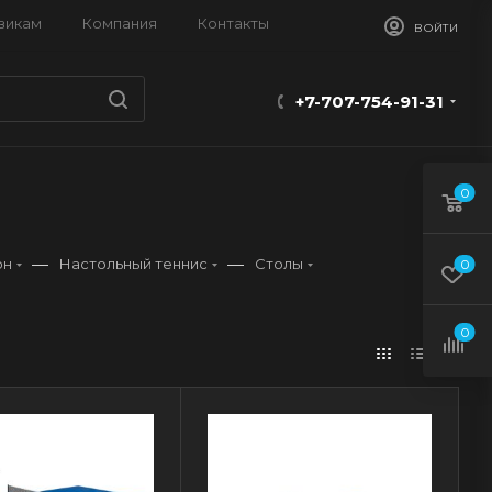
викам
Компания
Контакты
ВОЙТИ
+7-707-754-91-31
0
—
—
он
Настольный теннис
Столы
0
0