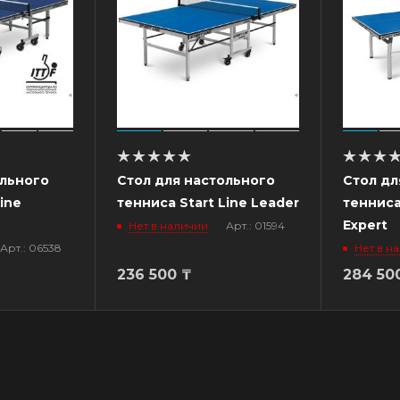
ольного
Стол для настольного
Стол дл
ine
тенниса Start Line Leader
тенниса
Expert
Нет в наличии
Арт.: 01594
Арт.: 06538
Нет в н
236 500
₸
284 50