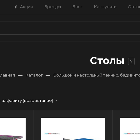
Акции
Бренды
Блог
Как купить
Опто
Столы
7
—
—
Главная
Каталог
Большой и настольный теннис, бадминт
 алфавиту (возрастание)