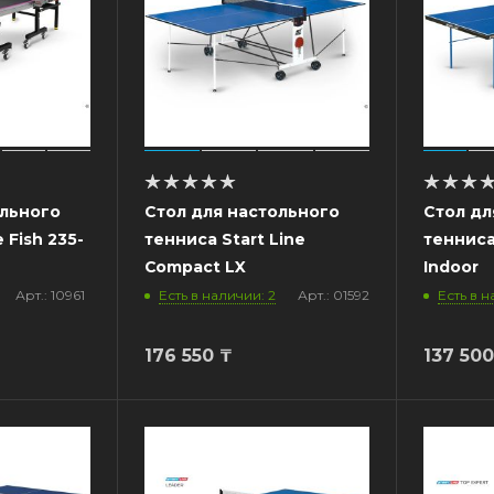
ольного
Стол для настольного
Стол дл
 Fish 235-
тенниса Start Line
тенниса
Compact LX
Indoor
Арт.: 10961
Есть в наличии: 2
Арт.: 01592
Есть в н
176 550
₸
137 500