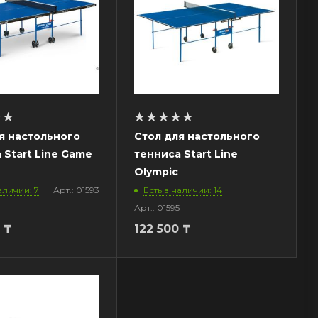
я настольного
Стол для настольного
 Start Line Game
тенниса Start Line
Olympic
аличии: 7
Арт.: 01593
Есть в наличии: 14
Арт.: 01595
₸
122 500
₸