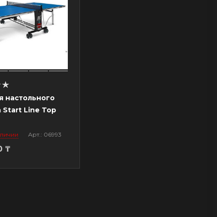
я настольного
 Start Line Top
аличии
Арт.: 06993
0
₸