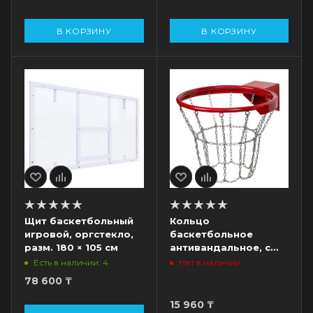
В КОРЗИНУ
В КОРЗИНУ
Щит баскетбольный
Кольцо
игровой, оргстекло,
баскетбольное
разм. 180 × 105 см
антивандальное, с
метал. сеткой,
Есть в наличии: 4
Нет в наличии
красный
78 600
₸
15 960
₸