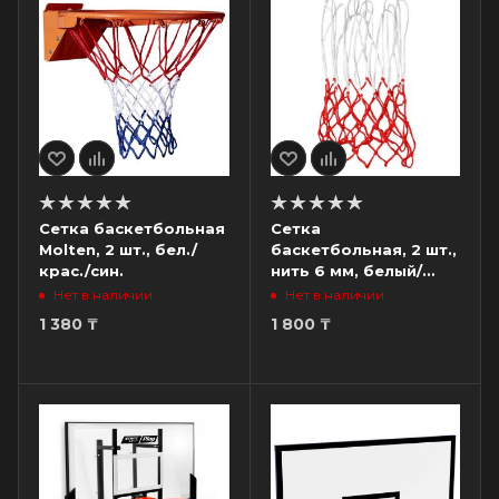
Сетка баскетбольная
Сетка
Molten, 2 шт., бел./
баскетбольная, 2 шт.,
крас./син.
нить 6 мм, белый/
красный
Нет в наличии
Нет в наличии
1 380
₸
1 800
₸