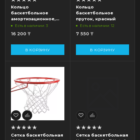
Кольцо
Кольцо
баскетбольное
баскетбольное
амортизационное,
пруток, красный
оранжевый
Есть в наличии: 3
Есть в наличии: 12
16 200
₸
7 550
₸
В КОРЗИНУ
В КОРЗИНУ
Сетка баскетбольная
Сетка баскетбольная