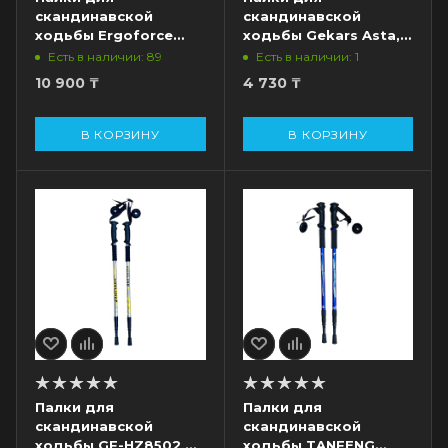
скандинавской
скандинавской
ходьбы Ergoforce
ходьбы Gekars Asta,
Nordic E-0673, 2-х
синий, разм. 100 см
Есть в наличии: 89
Есть в наличии: 1
секционные, алюм.,
10 900
₸
4 730
₸
110 - 140 см, синий
В КОРЗИНУ
В КОРЗИНУ
Палки для
Палки для
скандинавской
скандинавской
ходьбы GF-HZ8502,
ходьбы TANFENG