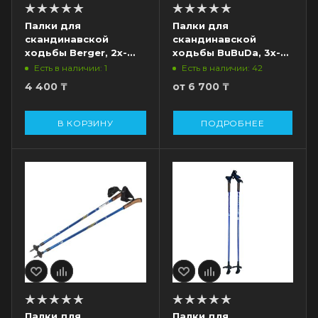
Палки для
Палки для
скандинавской
скандинавской
ходьбы Berger, 2х-
ходьбы BuBuDa, 3х-
секционные, 77 - 135
секционные, 50 - 110
Есть в наличии: 1
Есть в наличии: 42
см, черный/серый
см
4 400
₸
от
6 700 ₸
В КОРЗИНУ
ПОДРОБНЕЕ
Палки для
Палки для