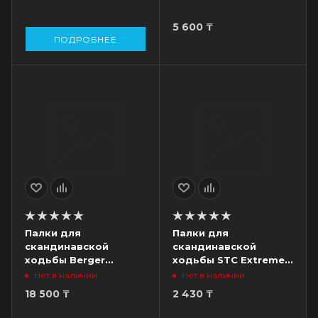
см
см, серебристый/
голубой
5 600
₸
ПОДРОБНЕЕ
Палки для
Палки для
скандинавской
скандинавской
ходьбы Berger
ходьбы STC Extreme,
Phantom, 3х-
черный/красный,
Нет в наличии
Нет в наличии
секционные, 67 - 135
разм. 100 см
18 500
₸
2 430
₸
см, карбон/серый/
желтый