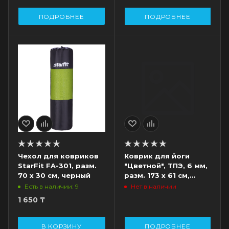
ПОДРОБНЕЕ
ПОДРОБНЕЕ
Чехол для ковриков
Коврик для йоги
StarFit FA-301, разм.
"Цветной", ТПЭ, 6 мм,
70 х 30 см, черный
разм. 173 х 61 см,
черный/зеленый
Есть в наличии: 9
Нет в наличии
1 650
₸
В КОРЗИНУ
ПОДРОБНЕЕ