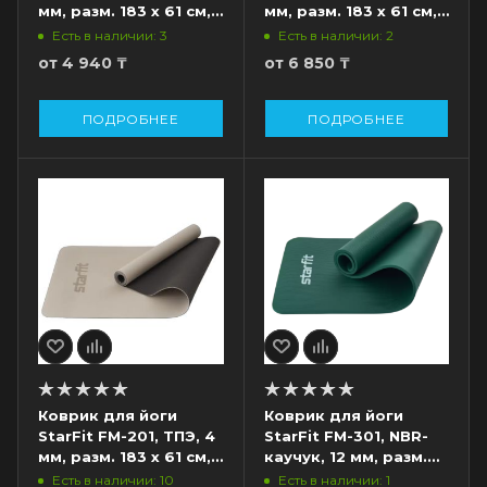
мм, разм. 183 х 61 см,
мм, разм. 183 x 61 см,
черный
темно-синий/синий
Есть в наличии: 3
Есть в наличии: 2
от
4 940 ₸
от
6 850 ₸
ПОДРОБНЕЕ
ПОДРОБНЕЕ
Коврик для йоги
Коврик для йоги
StarFit FM-201, ТПЭ, 4
StarFit FM-301, NBR-
мм, разм. 183 x 61 см,
каучук, 12 мм, разм.
черный/серый
183 х 61 см,
Есть в наличии: 10
Есть в наличии: 1