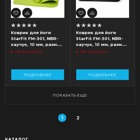
Коврик для йоги
Коврик для йоги
StarFit FM-301, NBR-
StarFit FM-301, NBR-
каучук, 10 мм, разм.
каучук, 10 мм, разм.
183 х 61 см, лаймовый
183 х 61 см, черный
Нет в наличии
Нет в наличии
ПОДРОБНЕЕ
ПОДРОБНЕЕ
ПОКАЗАТЬ ЕЩЕ
1
2
КАТАЛОГ