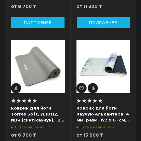
изумрудный
от
8 700 ₸
от
11 300 ₸
ПОДРОБНЕЕ
ПОДРОБНЕЕ
Коврик для йоги
Коврик для йоги
Torres Soft, YL10112,
Каучук-Алькантара, 4
NBR (синт.каучук), 12
мм, разм. 173 х 61 см,
мм, разм. 183 х 61 см,
белый
Есть в наличии: 10
Есть в наличии: 3
серый
от
6 700 ₸
от
13 800 ₸