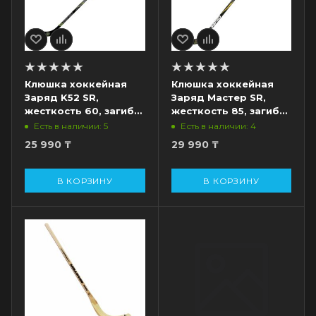
Клюшка хоккейная
Клюшка хоккейная
Заряд K52 SR,
Заряд Мастер SR,
жесткость 60, загиб
жесткость 85, загиб
Z10, левый
Z10, левый
Есть в наличии: 5
Есть в наличии: 4
25 990
₸
29 990
₸
В КОРЗИНУ
В КОРЗИНУ