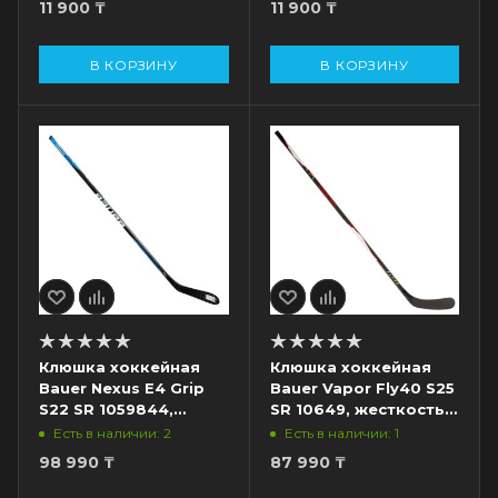
11 900
₸
11 900
₸
В КОРЗИНУ
В КОРЗИНУ
Клюшка хоккейная
Клюшка хоккейная
Bauer Nexus E4 Grip
Bauer Vapor Fly40 S25
S22 SR 1059844,
SR 10649, жесткость
жесткость 87, загиб
87, загиб P28, левый
Есть в наличии: 2
Есть в наличии: 1
P92, левый
98 990
₸
87 990
₸