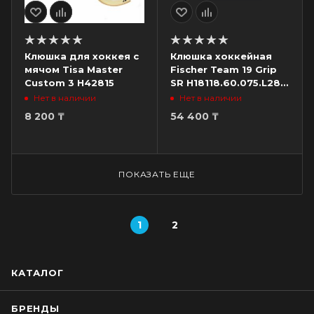
Клюшка для хоккея с
Клюшка хоккейная
мячом Tisa Master
Fischer Team 19 Grip
Custom 3 H42815
SR H18118.60.075.L28,
жесткость 75, загиб
Нет в наличии
Нет в наличии
L28, левый
8 200
₸
54 400
₸
ПОКАЗАТЬ ЕЩЕ
1
2
КАТАЛОГ
БРЕНДЫ