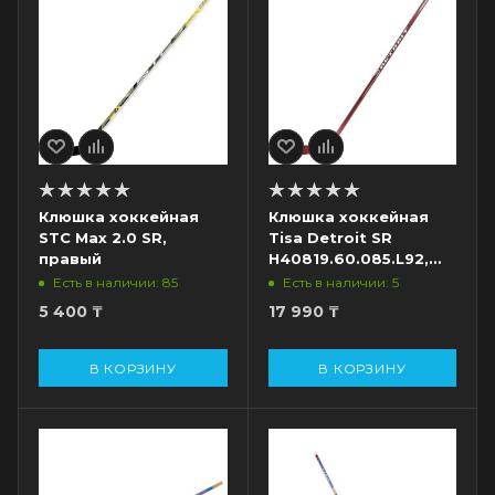
Клюшка хоккейная
Клюшка хоккейная
STC Max 2.0 SR,
Tisa Detroit SR
правый
H40819.60.085.L92,
жесткость 85, крюк
Есть в наличии: 85
Есть в наличии: 5
P92, красный, левый
5 400
₸
17 990
₸
В КОРЗИНУ
В КОРЗИНУ