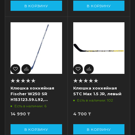
В КОРЗИНУ
В КОРЗИНУ
Клюшка хоккейная
Клюшка хоккейная
Fischer W250 SR
STC Max 1.5 JR, левый
H153123.59.L92,
Есть в наличии: 102
жесткость 70, загиб
Есть в наличии: 6
L92, левый
14 990
₸
4 700
₸
В КОРЗИНУ
В КОРЗИНУ