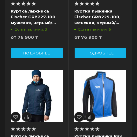
Куртка лыжника
Куртка лыжника
Fischer GR8227-100,
Fischer GR8229-100,
мужская, черный/
женская, черный/
салатовый
салатовый
Есть в наличии: 3
Есть в наличии: 6
от
76 900 ₸
от
76 900 ₸
ПОДРОБНЕЕ
ПОДРОБНЕЕ
Куртка лыжника
Куртка лыжника Ray