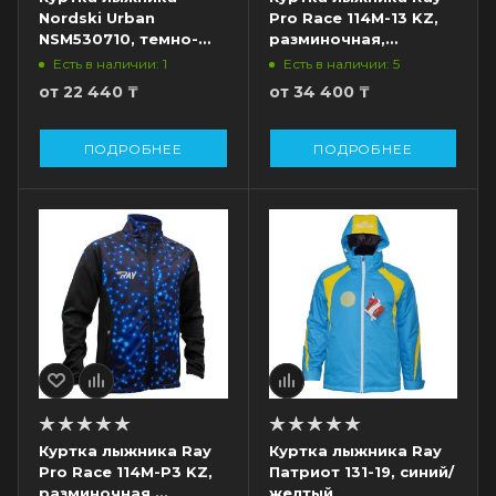
Nordski Urban
Pro Race 114M-13 KZ,
NSM530710, темно-
разминочная,
синий
черный/синий
Есть в наличии: 1
Есть в наличии: 5
от
22 440 ₸
от
34 400 ₸
ПОДРОБНЕЕ
ПОДРОБНЕЕ
Куртка лыжника Ray
Куртка лыжника Ray
Pro Race 114M-P3 KZ,
Патриот 131-19, синий/
разминочная,
желтый