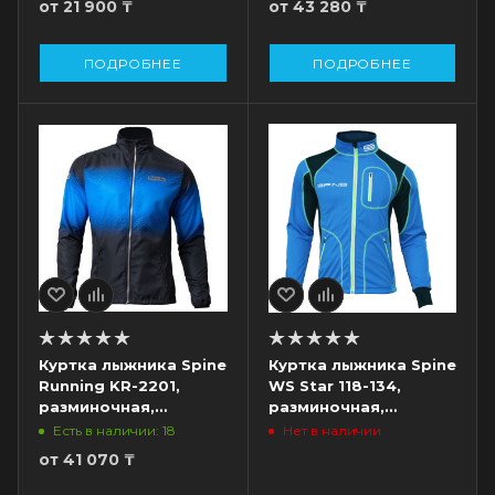
от
21 900 ₸
от
43 280 ₸
ПОДРОБНЕЕ
ПОДРОБНЕЕ
Куртка лыжника Spine
Куртка лыжника Spine
Running KR-2201,
WS Star 118-134,
разминочная,
разминочная,
черный/синий
голубой/черный
Есть в наличии: 18
Нет в наличии
от
41 070 ₸