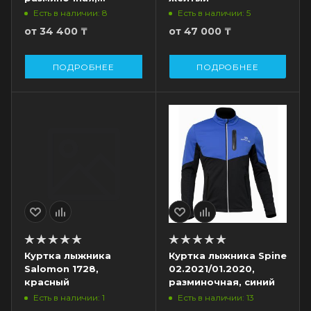
черный/синий
Есть в наличии: 8
Есть в наличии: 5
от
34 400 ₸
от
47 000 ₸
ПОДРОБНЕЕ
ПОДРОБНЕЕ
Куртка лыжника
Куртка лыжника Spine
Salomon 1728,
02.2021/01.2020,
красный
разминочная, синий
Есть в наличии: 1
Есть в наличии: 13