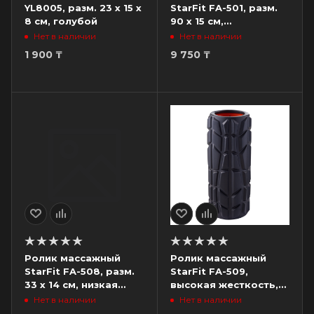
YL8005, разм. 23 х 15 х
StarFit FA-501, разм.
8 см, голубой
90 х 15 см,
фиолетовый
Нет в наличии
Нет в наличии
1 900
₸
9 750
₸
Ролик массажный
Ролик массажный
StarFit FA-508, разм.
StarFit FA-509,
33 х 14 см, низкая
высокая жесткость,
жесткость, зеленый
разм. 33 x 13.5 cм,
Нет в наличии
Нет в наличии
камуфляж
черный/оранжевый