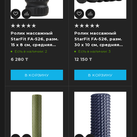
Ролик массажный
Ролик массажный
StarFit FA-526, разм.
StarFit FA-526, разм.
15 х 8 см, средняя
30 х 10 см, средняя
жесткость, черный
жесткость, черный
Есть в наличии: 2
Есть в наличии: 3
6 280
₸
12 150
₸
В КОРЗИНУ
В КОРЗИНУ