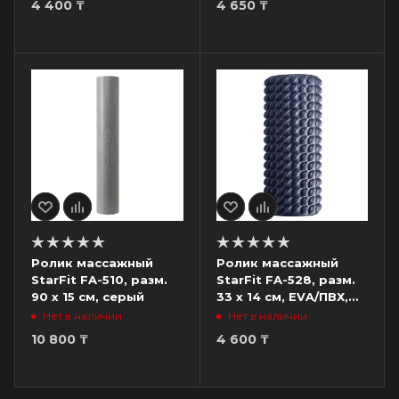
4 400
₸
4 650
₸
Ролик массажный
Ролик массажный
StarFit FA-510, разм.
StarFit FA-528, разм.
90 х 15 см, серый
33 х 14 см, EVA/ПВХ,
низкая жесткость,
Нет в наличии
Нет в наличии
черный
10 800
₸
4 600
₸