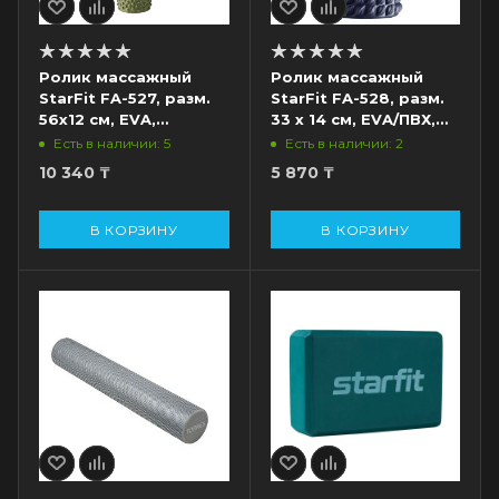
Ролик массажный
Ролик массажный
StarFit FA-527, разм.
StarFit FA-528, разм.
56х12 см, EVA,
33 х 14 см, EVA/ПВХ,
средняя жесткость,
низкая жесткость,
Есть в наличии: 5
Есть в наличии: 2
хаки
синий/красный
10 340
₸
5 870
₸
В КОРЗИНУ
В КОРЗИНУ