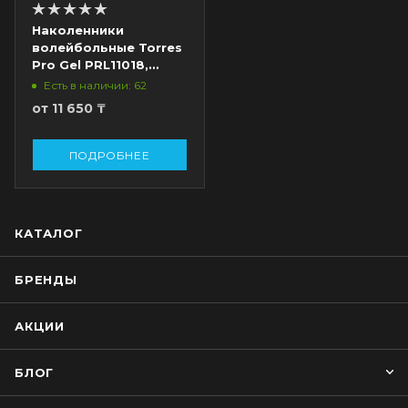
Наколенники
волейбольные Torres
Pro Gel PRL11018,
пара, черный
Есть в наличии: 62
от
11 650 ₸
ПОДРОБНЕЕ
КАТАЛОГ
БРЕНДЫ
АКЦИИ
БЛОГ