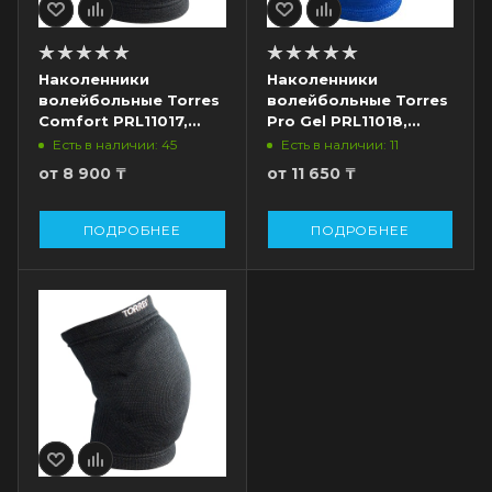
Наколенники
Наколенники
волейбольные Torres
волейбольные Torres
Comfort PRL11017,
Pro Gel PRL11018,
пара, черный
пара, синий
Есть в наличии: 45
Есть в наличии: 11
от
8 900 ₸
от
11 650 ₸
ПОДРОБНЕЕ
ПОДРОБНЕЕ