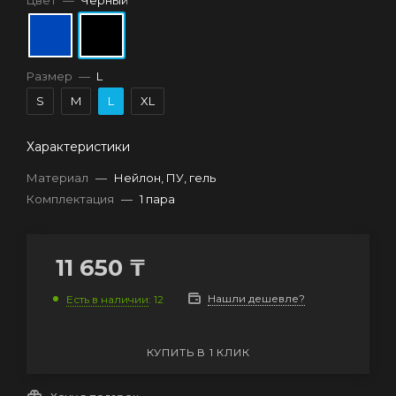
Цвет
—
Черный
Размер
—
L
S
M
L
XL
Характеристики
Материал
—
Нейлон, ПУ, гель
Комплектация
—
1 пара
11 650
₸
Нашли дешевле?
Есть в наличии
: 12
КУПИТЬ В 1 КЛИК