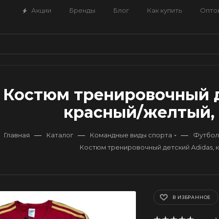
Акции
Бренды
Блог
Как купить
Опто
Костюм тренировочный д
красный/желтый, 
—
—
—
Главная
Каталог
Командные виды спорта
Футбол
Костюм тренировочный детский Adidas,
В ИЗБРАННОЕ