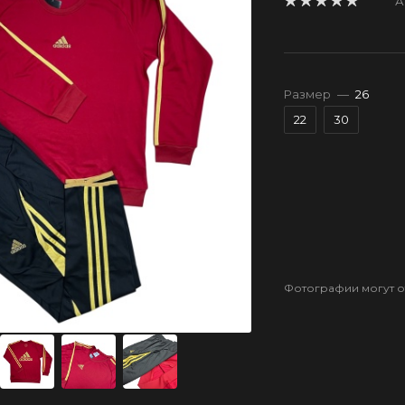
А
Размер
—
26
22
30
Фотографии могут от