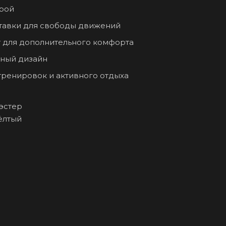
рой
тавки для свободы движений
 для дополнительного комфорта
вный дизайн
тренировок и активного отдыха
иэстер
ёлтый