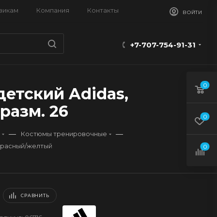
викам
Компания
Контакты
ВОЙТИ
+7-707-754-91-31
0
етский Adidas,
разм. 26
0
—
—
Костюмы тренировочные
 красный/желтый
0
СРАВНИТЬ