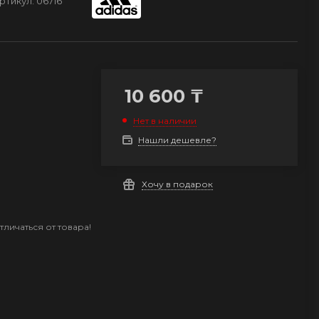
ртикул:
06716
10 600
₸
Нет в наличии
Нашли дешевле?
Хочу в подарок
личаться от товара!