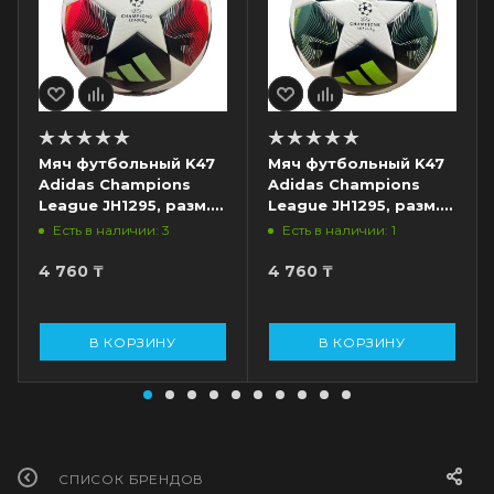
Мяч футбольный K47
Мяч футбольный K47
Adidas Champions
Adidas Champions
League JH1295, разм.
League JH1295, разм.
5, белый/красный/
5, белый/темно-
Есть в наличии: 3
Есть в наличии: 1
черный
зеленый
4 760
₸
4 760
₸
В КОРЗИНУ
В КОРЗИНУ
СПИСОК БРЕНДОВ