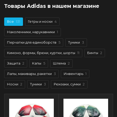
Товары Adidas в нашем магазине
Все
131
Гетры и носки
4
Наколенники, нарукавники
1
Перчатки для единоборств
5
Туники
3
Кимоно, формы, брюки, куртки, шорты
11
Бинты
2
Защита
2
Капы
5
Шлема
2
Лапы, макивары, ракетки
3
Инвентарь
1
Носки
2
Туники
3
Рюкзаки, сумки
2