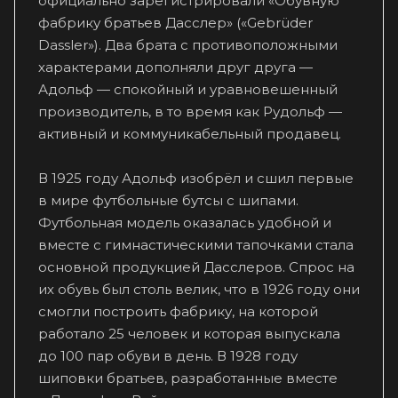
официально зарегистрировали «Обувную
фабрику братьев Дасслер» («Gebrüder
Dassler»). Два брата с противоположными
характерами дополняли друг друга —
Адольф — спокойный и уравновешенный
производитель, в то время как Рудольф —
активный и коммуникабельный продавец.
В 1925 году Адольф изобрёл и сшил первые
в мире футбольные бутсы с шипами.
Футбольная модель оказалась удобной и
вместе с гимнастическими тапочками стала
основной продукцией Дасслеров. Спрос на
их обувь был столь велик, что в 1926 году они
смогли построить фабрику, на которой
работало 25 человек и которая выпускала
до 100 пар обуви в день. В 1928 году
шиповки братьев, разработанные вместе