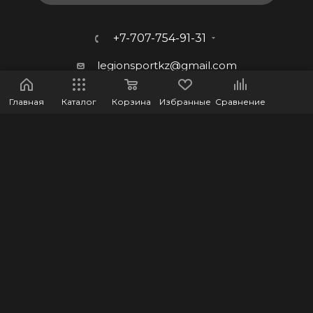
+7-707-754-91-31
legionsportkz@gmail.com
г.Костанай, ул. Баймагамбетова
Главная
Каталог
Корзина
Избранные
Сравнение
193, ВП-5
2026 © LEGION - Оптово-розничный интернет-магазин
спортивных товаров