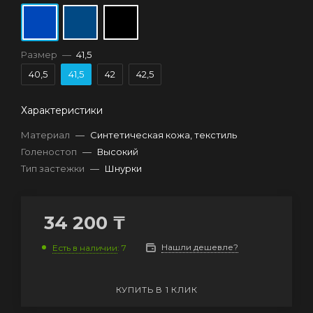
Размер
—
41,5
40,5
41,5
42
42,5
Характеристики
Материал
—
Синтетическая кожа, текстиль
Голеностоп
—
Высокий
Тип застежки
—
Шнурки
34 200
₸
Нашли дешевле?
Есть в наличии
: 7
КУПИТЬ В 1 КЛИК