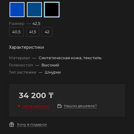
Размер
—
42,5
40,5
41,5
42
Характеристики
Материал
—
Синтетическая кожа, текстиль
Голеностоп
—
Высокий
Тип застежки
—
Шнурки
34 200
₸
Нашли дешевле?
Нет в наличии
Хочу в подарок