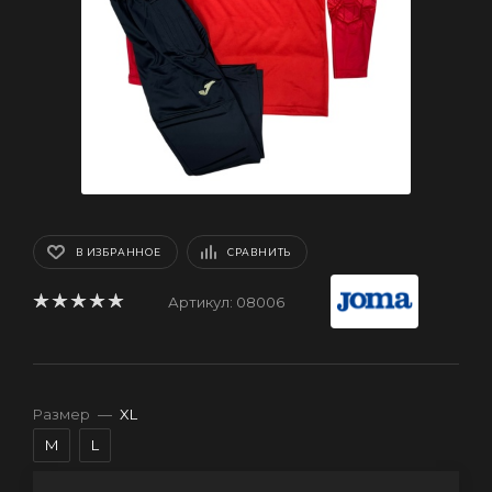
В ИЗБРАННОЕ
СРАВНИТЬ
Артикул:
08006
Размер
—
XL
M
L