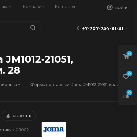
викам
Компания
Контакты
ВОЙТИ
+7-707-754-91-31
0
JM1012-21051,
. 28
0
—
ипировка
Форма вратарская Joma JM1012-21051, красный
0
СРАВНИТЬ
ртикул:
08002