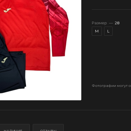
Размер
—
28
M
L
Фотографии могут от