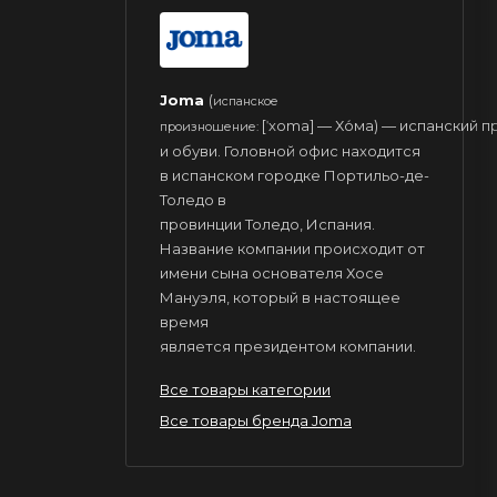
Joma
(
испанское
[ˈxoma] — Хо́ма) — испанский
произношение:
и обуви. Головной офис находится
в испанском городке Портильо-де-
Толедо в
провинции Толедо, Испания.
Название компании происходит от
имени сына основателя Хосе
Мануэля, который в настоящее
время
является президентом компании.
Все товары категории
Все товары бренда Joma