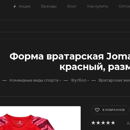
Акции
Бренды
Блог
Как купить
Опто
Форма вратарская Joma 
красный, разм
—
—
—
Командные виды спорта
Футбол
Вратарская эк
В ИЗБРАННОЕ
А