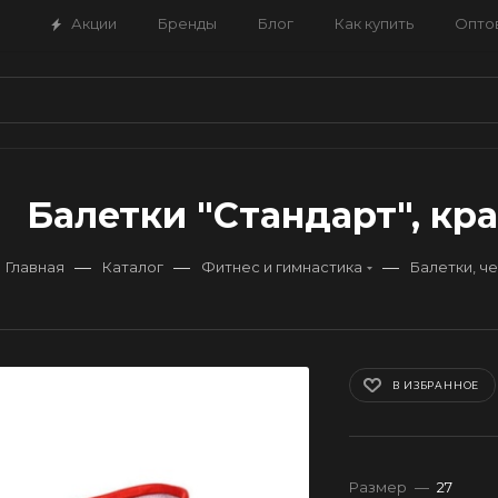
Акции
Бренды
Блог
Как купить
Опто
Балетки "Стандарт", кра
—
—
—
Главная
Каталог
Фитнес и гимнастика
Балетки, ч
В ИЗБРАННОЕ
Размер
—
27