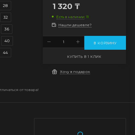
1 320
₸
28
Есть в наличии
: 11
32
Нашли дешевле?
36
40
В КОРЗИНУ
44
КУПИТЬ В 1 КЛИК
Хочу в подарок
личаться от товара!