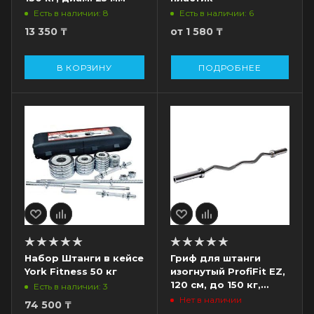
Есть в наличии: 8
Есть в наличии: 6
13 350
₸
от
1 580 ₸
В КОРЗИНУ
ПОДРОБНЕЕ
Набор Штанги в кейсе
Гриф для штанги
York Fitness 50 кг
изогнутый ProfiFit EZ,
120 см, до 150 кг,
Есть в наличии: 3
диам. 50 мм
Нет в наличии
74 500
₸