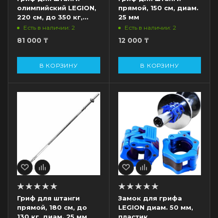
олимпийский LEGION,
прямой, 150 см, диам.
220 см, до 350 кг,
25 мм
диам. 50 мм
Есть в наличии: 2
Есть в наличии: 2
81 000
₸
12 000
₸
В КОРЗИНУ
В КОРЗИНУ
Гриф для штанги
Замок для грифа
прямой, 180 см, до
LEGION диам. 50 мм,
130 кг, диам. 25 мм
пластик