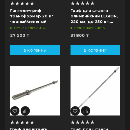
Гантели+гриф
Гриф для штанги
трансформер 20 кг,
олимпийский LEGION,
черный/зеленый
220 см, до 250 кг,
диам. 50 мм
Есть в наличии: 6
Есть в наличии: 5
27 500
₸
31 800
₸
В КОРЗИНУ
В КОРЗИНУ
Гриф для штанги
Гриф для штанги