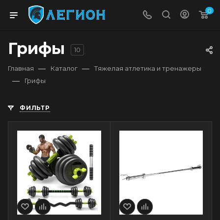
0
Грифы
10
—
—
Главная
Каталог
Тяжелая атлетика и тренажеры
—
Грифы
ФИЛЬТР