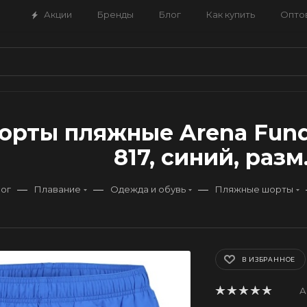
Акции
Бренды
Блог
Как купить
Опто
орты пляжные Arena Fund
817, синий, разм.
—
—
—
ог
Плавание
Одежда и обувь
Пляжные шорты
В ИЗБРАННОЕ
А