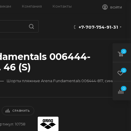
викам
Компания
Контакты
ВОЙТИ
+7-707-754-91-31
0
amentals 006444-
 46 (S)
0
—
Шорты пляжные Arena Fundamentals 006444-817, синий
0
СРАВНИТЬ
ртикул:
10758