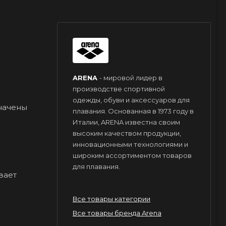
ARENA
- мировой лидер в
производстве спортивной
одежды, обуви и аксессуаров для
начены
плавания. Основанная в 1973 году в
Италии, ARENA известна своим
высоким качеством продукции,
инновационными технологиями и
широким ассортиментом товаров
для плавания.
вает
Все товары категории
Все товары бренда Arena