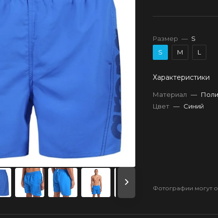
Размер
—
S
S
M
L
Характеристики
Материал
—
Поли
Цвет
—
Синий
Фотографии могут от