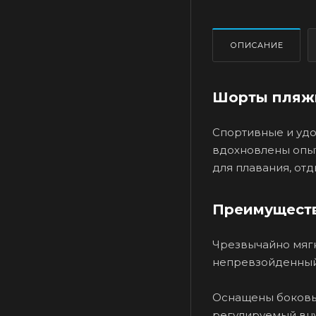
ОПИСАНИЕ
Шорты пляжн
Спортивные и удо
вдохновлены опыт
для плавания, отд
Преимуществ
Чрезвычайно мягк
непревзойденный
Оснащены боковы
регулируемый вну