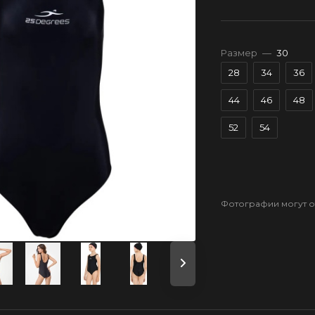
Размер
—
30
28
34
36
44
46
48
52
54
Фотографии могут от