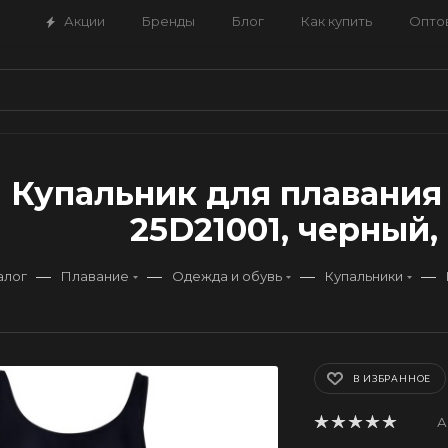
Акции
Бренды
Блог
Как купить
Опто
Купальник для плавания 
25D21001, черный, 
—
—
—
—
алог
Плавание
Одежда и обувь
Купальники
В ИЗБРАННОЕ
А