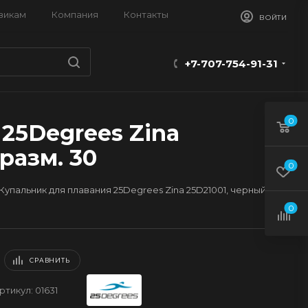
викам
Компания
Контакты
ВОЙТИ
+7-707-754-91-31
0
25Degrees Zina
разм. 30
0
Купальник для плавания 25Degrees Zina 25D21001, черный
0
СРАВНИТЬ
ртикул:
01631