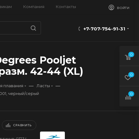
викам
Компания
Контакты
ВОЙТИ
+7-707-754-91-31
0
egrees Pooljet
разм. 42-44 (XL)
0
—
—
я плавания
Ласты
1001, черный/серый
0
СРАВНИТЬ
ртикул:
01734