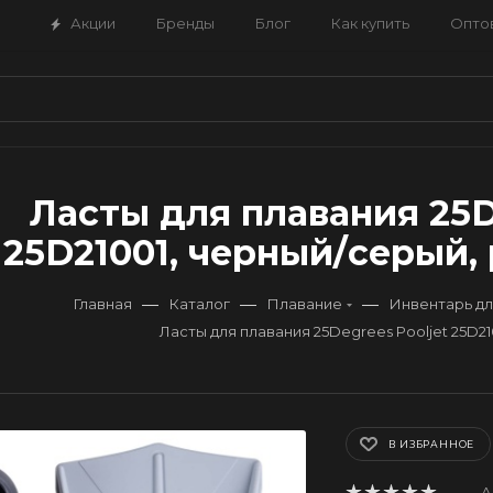
Акции
Бренды
Блог
Как купить
Опто
Ласты для плавания 25D
25D21001, черный/серый, 
—
—
—
Главная
Каталог
Плавание
Инвентарь дл
Ласты для плавания 25Degrees Pooljet 25D2
В ИЗБРАННОЕ
А