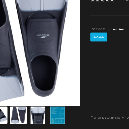
Размер
—
42-44
42-44
Фотографии могут от