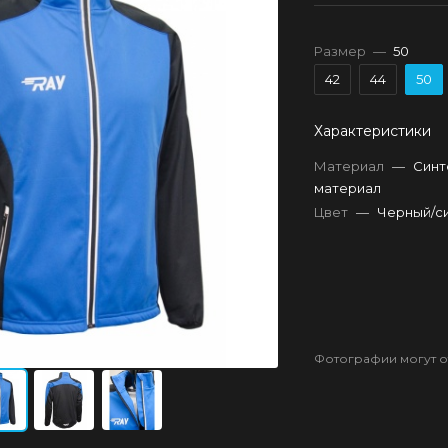
Размер
—
50
42
44
50
Характеристики
Материал
—
Синт
материал
Цвет
—
Черный/с
Фотографии могут от