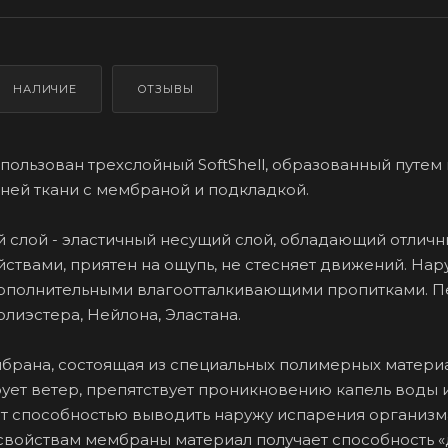
НАЛИЧИЕ
ОТЗЫВЫ
спользован трехслойный SoftShell, образованный путем
ей ткани с мембраной и подкладкой.
 слой - эластичный несущий слой, обладающий отлич
ствами, приятен на ощупь, не стесняет движений. На
дополнительными влагоотталкивающими пропитками. 
олиэстера, Нейлона, Эластана.
мбрана, состоящая из специальных полимерных матери
ет ветер, препятствует проникновению капель воды и
т способностью выводить наружу испарения организм
свойствам мембраны материал получает способность «