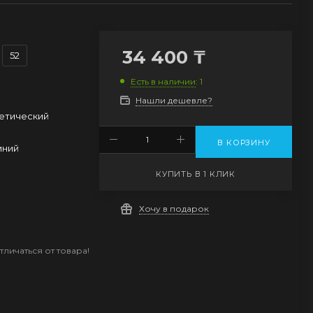
34 400
₸
52
Есть в наличии
: 1
Нашли дешевле?
етический
В КОРЗИНУ
иний
КУПИТЬ В 1 КЛИК
Хочу в подарок
личаться от товара!