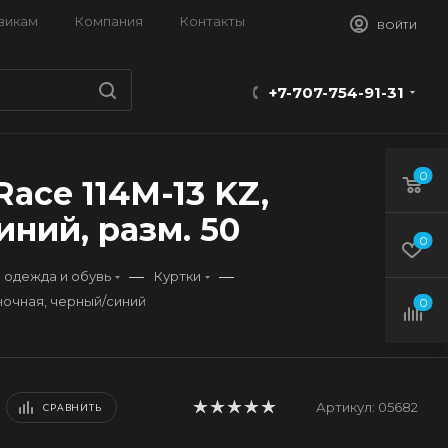
викам
Компания
Контакты
ВОЙТИ
+7-707-754-91-31
0
ace 114M-13 KZ,
ний, разм. 50
0
—
—
 одежда и обувь
Куртки
иночная, черный/синий
0
Артикул:
05682
СРАВНИТЬ