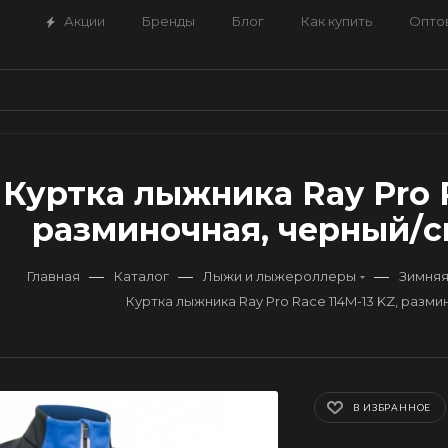
Акции
Бренды
Блог
Как купить
Опто
Куртка лыжника Ray Pro R
разминочная, черный/си
—
—
—
Главная
Каталог
Лыжи и лыжероллеры
Зимняя
Куртка лыжника Ray Pro Race 114M-13 KZ, разм
В ИЗБРАННОЕ