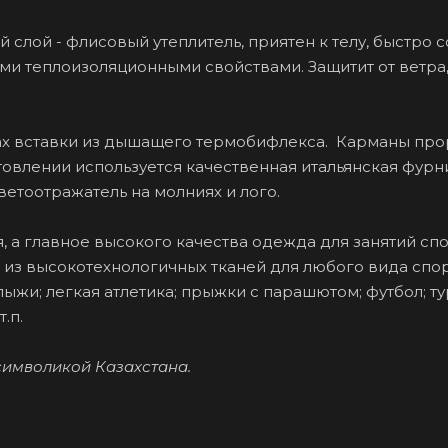
 слой - флисовый утеплитель, приятен к телу, быстро с
ми теплоизоляционными свойствами. Защитит от ветра
вах вставки из дышащего термобифлекса. Карманы пр
отовлении используется качественная итальянская фурн
Светоотражатель на молниях и лого.
я, а главное высокого качества одежда для занятий сп
 из высокотехнологичных тканей для любого вида спор
ыжи; легкая атлетика; прыжки с парашютом; футбол; ту
.п.
символикой Казахстана.