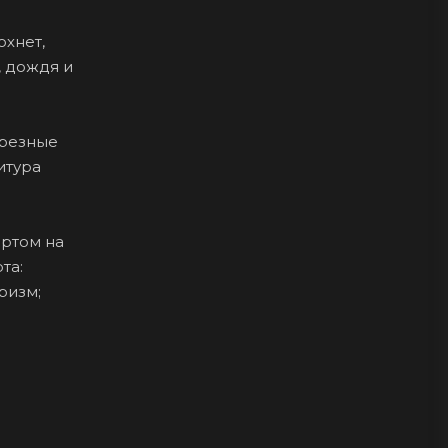
охнет,
, дождя и
орезные
итура
ортом на
та:
ризм;