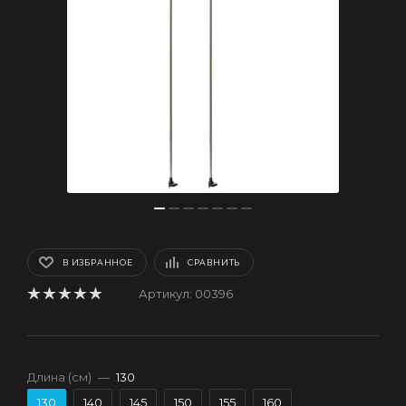
В ИЗБРАННОЕ
СРАВНИТЬ
Артикул:
00396
Длина (см)
—
130
130
140
145
150
155
160