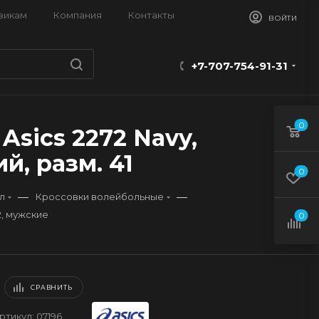
викам
Компания
Контакты
ВОЙТИ
+7-707-754-91-31
0
sics 2272 Navy,
й, разм. 41
0
—
—
л
Кроссовки волейбольные
2, мужские
0
СРАВНИТЬ
ртикул:
07196