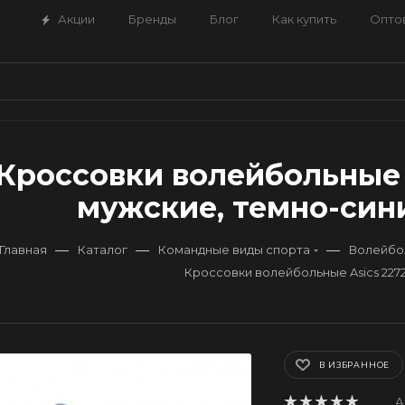
Акции
Бренды
Блог
Как купить
Опто
Кроссовки волейбольные A
мужские, темно-сини
—
—
—
Главная
Каталог
Командные виды спорта
Волейбо
Кроссовки волейбольные Asics 227
В ИЗБРАННОЕ
А