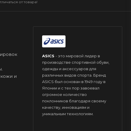
личаться от товара!
нировок
ASICS
- это мировой лидер в
производстве спортивной обуви,
ы.
одежды и аксессуаров для
различных видов спорта. Бренд
 кожи и
ASICS был основан в 1949 году в
Японии и с тех пор завоевал
огромное количество
поклонников благодаря своему
качеству, инновациям и
уникальным технологиям.