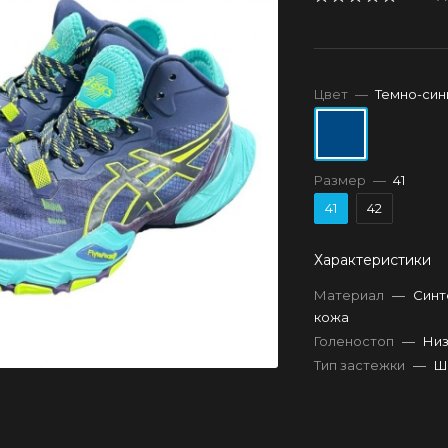
Цвет
—
Темно-син
Размер
—
41
41
42
Характеристики
Материал
—
Синт
кожа
Голеностоп
—
Низ
Тип застежки
—
Ш