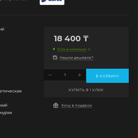
ий
18 400
₸
Есть в наличии
: 2
Нашли дешевле?
В КОРЗИНУ
КУПИТЬ В 1 КЛИК
етическая
кий
Хочу в подарок
нурки