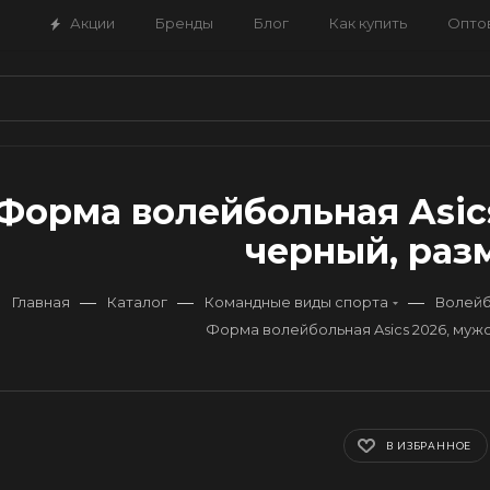
Акции
Бренды
Блог
Как купить
Опто
Форма волейбольная Asics
черный, разм
—
—
—
Главная
Каталог
Командные виды спорта
Волей
Форма волейбольная Asics 2026, муж
В ИЗБРАННОЕ