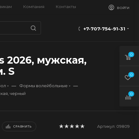
викам
Компания
Контакты
ВОЙТИ
+7-707-754-91-31
0
 2026, мужская,
. S
0
—
—
бол
Формы волейбольные
ская, черный
0
Артикул:
09809
СРАВНИТЬ