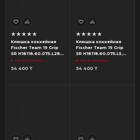
Клюшка хоккейная
Клюшка хоккейная
Fischer Team 19 Grip
Fischer Team 19 Grip
SR H18118.60.075.L28,
SR H18118.60.075.L5,
жесткость 75, загиб
жесткость 75, загиб
Нет в наличии
Нет в наличии
L28, левый
L5, левый
54 400
₸
54 400
₸