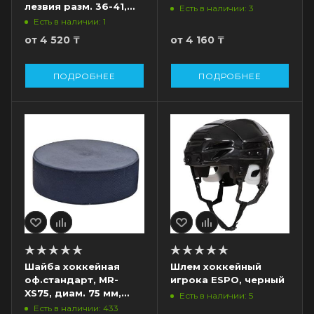
лезвия разм. 36-41,
Есть в наличии: 3
пара
Есть в наличии: 1
от
4 520 ₸
от
4 160 ₸
ПОДРОБНЕЕ
ПОДРОБНЕЕ
Шайба хоккейная
Шлем хоккейный
оф.стандарт, MR-
игрока ESPO, черный
XS75, диам. 75 мм,
Есть в наличии: 5
выс. 25 мм, вес 170гр,
Есть в наличии: 433