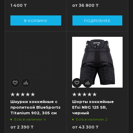
резина, черный
1 400
₸
от
36 800 ₸
В КОРЗИНУ
ПОДРОБНЕЕ
Шнурки хоккейные с
Шорты хоккейные
пропиткой BlueSports
Efsi NRG 125 SR,
Titanium 902, 305 см
черный
Есть в наличии: 4
Есть в наличии: 2
от
2 390 ₸
от
43 300 ₸