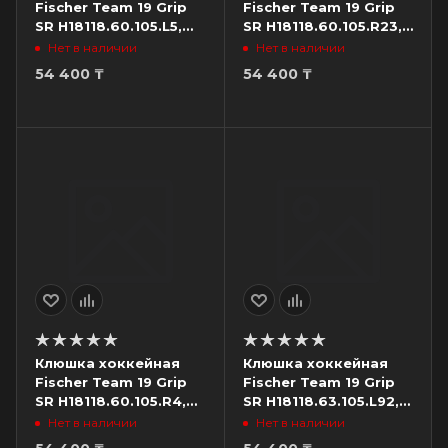
Fischer Team 19 Grip
Fischer Team 19 Grip
SR H18118.60.105.L5,
SR H18118.60.105.R23,
жесткость 105, загиб
жесткость 105, загиб
Нет в наличии
Нет в наличии
L5, левый
R23, правый
54 400
₸
54 400
₸
Клюшка хоккейная
Клюшка хоккейная
Fischer Team 19 Grip
Fischer Team 19 Grip
SR H18118.60.105.R4,
SR H18118.63.105.L92,
жесткость 105, загиб
жесткость 105, загиб
Нет в наличии
Нет в наличии
R4, правый
L92, левый