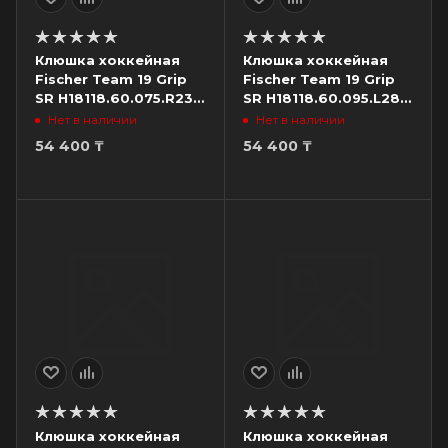
Клюшка хоккейная
Клюшка хоккейная
Fischer Team 19 Grip
Fischer Team 19 Grip
SR H18118.60.075.R23,
SR H18118.60.095.L28,
жесткость 75, загиб
жесткость 95, загиб
Нет в наличии
Нет в наличии
R23, правый
L28, левый
54 400
₸
54 400
₸
Клюшка хоккейная
Клюшка хоккейная