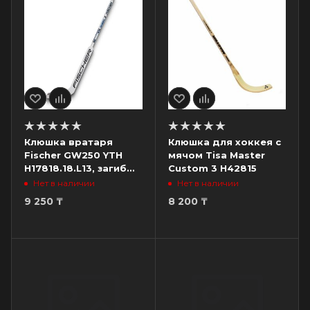
Клюшка вратаря
Клюшка для хоккея с
Fischer GW250 YTH
мячом Tisa Master
H17818.18.L13, загиб
Custom 3 H42815
L13, левый
Нет в наличии
Нет в наличии
9 250
₸
8 200
₸