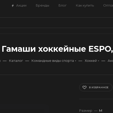
Акции
Бренды
Блог
Как купить
Опто
Гамаши хоккейные ESPO, 
—
—
—
—
я
Каталог
Командные виды спорта
Хоккей
Ак
В ИЗБРАННОЕ
Размер
—
M