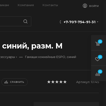
викам
Компания
Контакты
ВОЙТИ
+7-707-754-91-31
0
синий, разм. M
—
сессуары
Гамаши хоккейные ESPO, синий
0
0
Артикул:
10745
СРАВНИТЬ