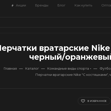
Акции
Бренды
Блог
Как купить
Опто
ерчатки вратарские Nike
черный/оранжевый,
—
—
—
Главная
Каталог
Командные виды спорта
Футбо
Перчатки вратарские Nike "С костяшками",
В ИЗБРАННОЕ