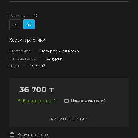
Размер
—
45
44
45
Характеристики
Материал
—
Натуральная кожа
Тип застежки
—
Шнурки
Цвет
—
Черный
36 700
₸
Нашли дешевле?
Есть в наличии
: 2
КУПИТЬ В 1 КЛИК
Хочу в подарок