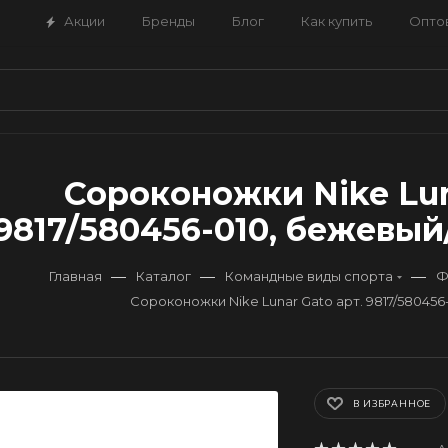
Акции
Бренды
Блог
Как купить
Опто
Сороконожки Nike Lun
9817/580456-010, бежевый
—
—
—
Главная
Каталог
Командные виды спорта
Ф
Сороконожки Nike Lunar Gato арт. 9817/58045
В ИЗБРАННОЕ