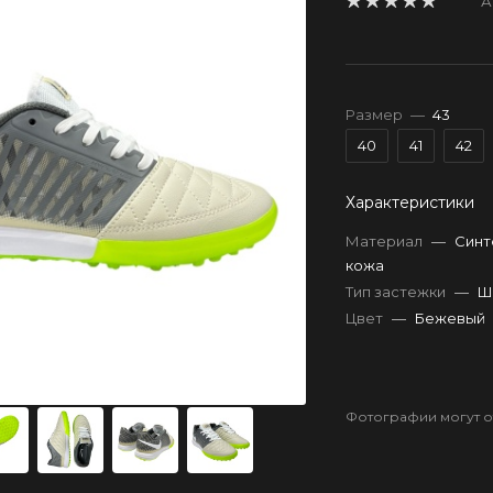
А
Размер
—
43
40
41
42
Характеристики
Материал
—
Синт
кожа
Тип застежки
—
Ш
Цвет
—
Бежевый
Фотографии могут от