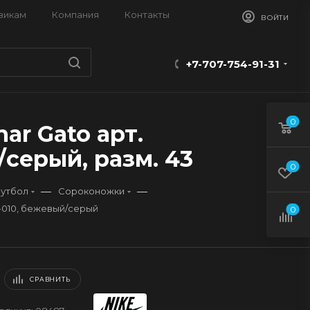
викам
Компания
Контакты
ВОЙТИ
+7-707-754-91-31
0
ar Gato арт.
/серый, разм. 43
0
—
—
утбол
Сороконожки
6-010, бежевый/серый
0
СРАВНИТЬ