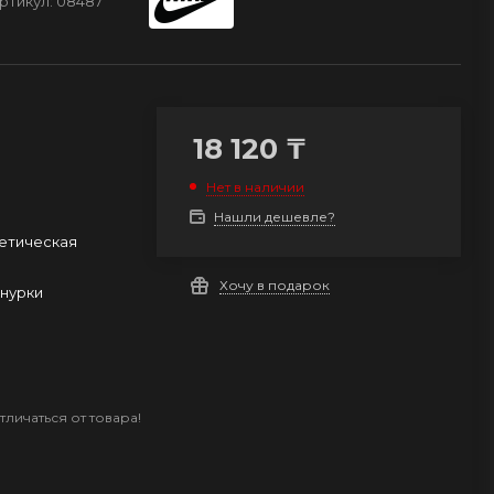
ртикул:
08487
18 120
₸
Нет в наличии
Нашли дешевле?
етическая
Хочу в подарок
нурки
личаться от товара!