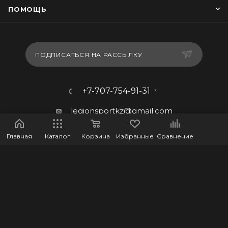
ПОМОЩЬ
ПОДПИСАТЬСЯ НА РАССЫЛКУ
+7-707-754-91-31
legionsportkz@gmail.com
г.Костанай, ул. Баймагамбетова
Главная
Каталог
Корзина
Избранные
Сравнение
193, ВП-5
2026 © LEGION - Оптово-розничный интернет-магазин