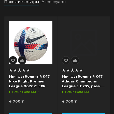
Похожие товары
Аксессуары
Мяч футбольный K47
Мяч футбольный K47
Nike Flight Premier
Adidas Champions
League 062021 EXP
League JH1295, разм.
SC8235, разм. 5,
5, белый/синий/
Есть в наличии: 4
Есть в наличии: 1
белый/темно-синий/
черный
красный
4 760
₸
4 760
₸