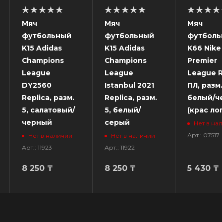
Мяч
Мяч
Мяч
футбольный
футбольный
футболь
K15 Adidas
K15 Adidas
K66 Nike
Champions
Champions
Premier
League
League
League R
DY2560
Istanbul 2021
ПЛ, разм.
Replica, разм.
Replica, разм.
белый/ч
5, салатовый/
5, белый/
(крас ло
черный
серый
Нет в на
Арт.: 07517
Нет в наличии
Нет в наличии
Арт.: 11923
Арт.: 11922
8 250
₸
8 250
₸
5 430
₸