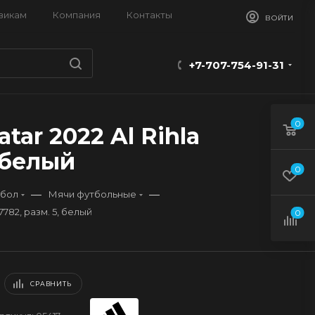
викам
Компания
Контакты
ВОЙТИ
+7-707-754-91-31
0
ar 2022 Al Rihla
, белый
0
—
—
бол
Мячи футбольные
7782, разм. 5, белый
0
СРАВНИТЬ