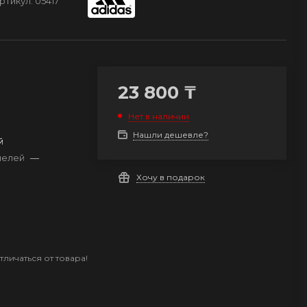
ртикул:
05417
23 800
₸
Нет в наличии
Нашли дешевле?
й
анелей
—
Хочу в подарок
личаться от товара!