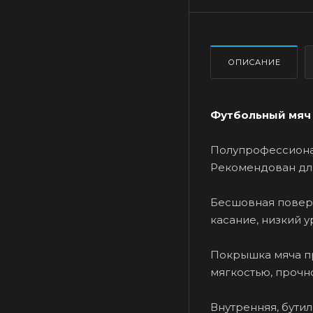
ОПИСАНИЕ
Фу
тбольный мяч 
Полупрофессионал
Рекомендован для
Бесшовная поверх
касание, низкий 
Покрышка мяча пр
мягкостью, прочн
Внутренняя, бути