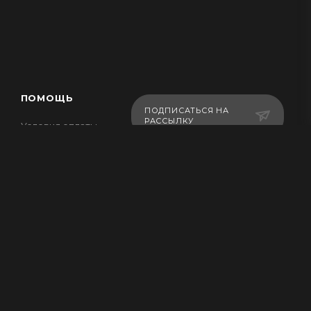
ПОМОЩЬ
ПОДПИСАТЬСЯ НА
РАССЫЛКУ
Условия оплаты
Условия доставки
Гарантия на товар
+7-707-754-91-31
Вопросы-ответы
legionsportkz@gmail.com
г.Костанай, ул.
Баймагамбетова 193,
ВП-5