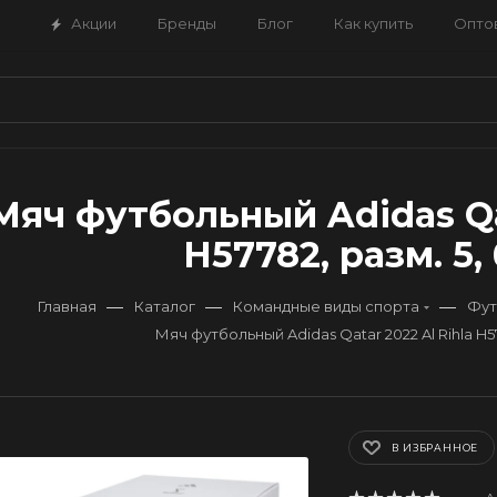
Акции
Бренды
Блог
Как купить
Опто
Мяч футбольный Adidas Qat
H57782, разм. 5
—
—
—
Главная
Каталог
Командные виды спорта
Фут
Мяч футбольный Adidas Qatar 2022 Al Rihla H5
В ИЗБРАННОЕ