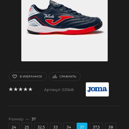
В ИЗБРАННОЕ
СРАВНИТЬ
Артикул:
03548
Размер
—
37
24
25
32,5
33
34
37
37,5
38