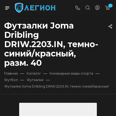
0
Футзалки Joma
Dribling
DRIW.2203.IN, темно-
синий/красный,
разм. 40
—
—
—
Главная
Каталог
Командные виды спорта
—
—
Футбол
Футзалки
Футзалки Joma Dribling DRIW.2203.IN, темно-синий/красный