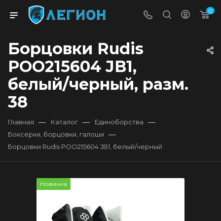
0
Борцовки Rudis
POO215604 JB1,
белый/черный, разм.
38
—
—
—
Главная
Каталог
Единоборства
—
Боксерки, борцовки, галоши
Борцовки Rudis POO215604 JB1, белый/черный
Новинка