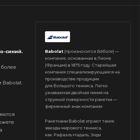
о-синий.
Babolat
(произносится
Ба́боля
) —
компания, основанная в Лионе
(Франция) в 1875 году. Старейшая
и более
компания специализирующаяся на
производстве продукции
 Babolat.
для большого тенниса. Легко
узнаваемая двойная линия на
струнной поверхности ракетки —
фирменный знак компании.
ляются
Ракетками Babolat играют такие
можете
звезды мирового тенниса,
а
как: Рафаэль Надаль, Энди