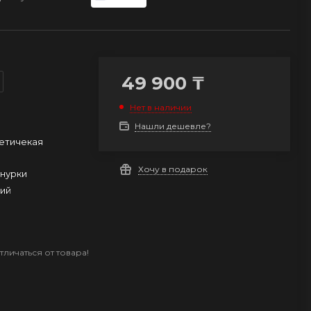
49 900
₸
Нет в наличии
Нашли дешевле?
етичекая
Хочу в подарок
нурки
ний
личаться от товара!