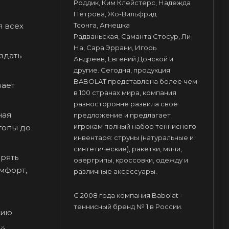
Роддик, Ким Клейстерс, Надежда
Петрова, Жо-Вильфрид
я всех
Тсонга, Агнешка
Радваньская, Саманта Стосур, Ли
На, Сара Эррани, Игорь
здать
Андреев, Евгений Донской и
другие. Сегодня, продукция
BABOLAT представлена более чем
вает
в 100 странах мира, компания
разносторонне развила своё
ная
предложение и предлагает
игрокам полный набор теннисного
топы до
инвентаря: струны (натуральные и
синтетические), ракетки, мячи,
орять
овергрипы, кроссовки, одежду и
мфорт,
различные аксессуары.
С 2008 года компания Babolat -
теннисный бренд № 1 в России.
цию