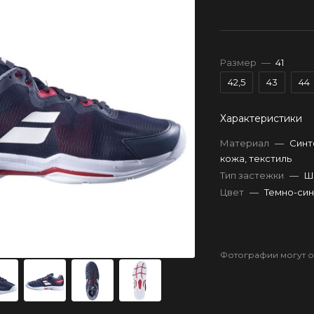
Размер
—
41
42,5
43
44
Характеристики
Материал
—
Синт
кожа, текстиль
Тип застежки
—
Ш
Цвет
—
Темно-си
Фотографии могут от