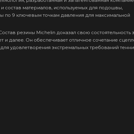
: Технология, разработанная и запатентованная компани
 и состав материалов, используемых для подошвы,
ы по 9 ключевым точкам давления для максимальной
: Состав резины Michelin доказал свою состоятельность 
ет и далее. Он обеспечивает отличное сочетание сцепл
 для удовлетворения экстремальных требований тенн