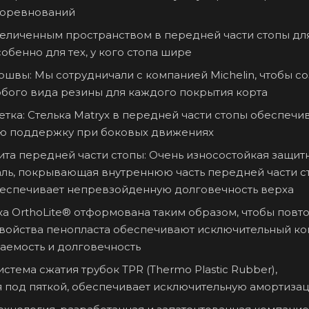
соревнований
увеличенным пространством в передней части стопы дл
собенно для тех, у кого стопа шире
швы: Мы сотрудничали с компанией Michelin, чтобы со
обого вида резины для каждого покрытия корта
тка: Стелька Matryx в передней части стопы обеспечи
ю поддержку при боковых движениях
та передней части стопы: Очень износостойкая защит
аль, покрывающая внутреннюю часть передней части с
обеспечивает непревзойденную долговечность верха
лька OrthoLite® отформована таким образом, чтобы повт
Свойства пенопласта обеспечивают исключительный ко
аемость и долговечность
стема сжатия трубок TPR (Thermo Plastic Rubber),
 под пяткой, обеспечивает исключительную амортиза