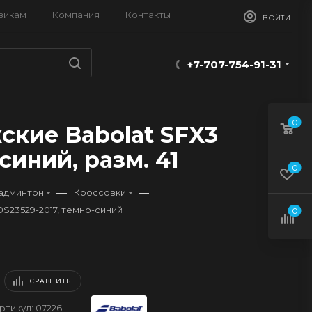
викам
Компания
Контакты
ВОЙТИ
+7-707-754-91-31
0
ские Babolat SFX3
синий, разм. 41
0
—
—
бадминтон
Кроссовки
S23529-2017, темно-синий
0
СРАВНИТЬ
ртикул:
07226