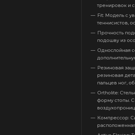
тренировок и 
Fit: Модель с 
теннисистов, о
Прочность подо
подошву из ос
Однослойная се
дополнительну
Резиновая защи
резиновая дет
пальцев ног, 
Ortholite: Сте
форму стопы. 
воздухопрониц
Компрессор: Си
расположенная