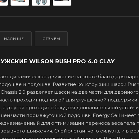
НАЛИЧИЕ
ОТЗЫВЫ
УЖСКИЕ WILSON RUSH PRO 4.0 CLAY
чшает динамическое движение на корте благодаря паре
одошве и подошве. Развитие конструкции шасси Rush P
Chassis 2.0 разделяет шасси на две части для двойного
 часть проходит под ногой для улучшенной поддержки 
 а другая проходит сбоку для дополнительной устойчи
дней части промежуточной подошвы Energy Cell имеет 
редназначенный для оптимизации переноса веса тела 
зрывного движения. Слой элегантного силуэта, и в рез
, которая выводит популярную франшизу Rush Pro на