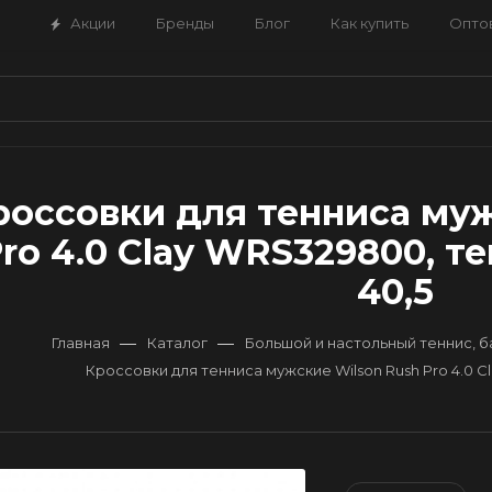
Акции
Бренды
Блог
Как купить
Опто
россовки для тенниса муж
ro 4.0 Clay WRS329800, т
40,5
—
—
Главная
Каталог
Большой и настольный теннис, 
Кроссовки для тенниса мужские Wilson Rush Pro 4.0 