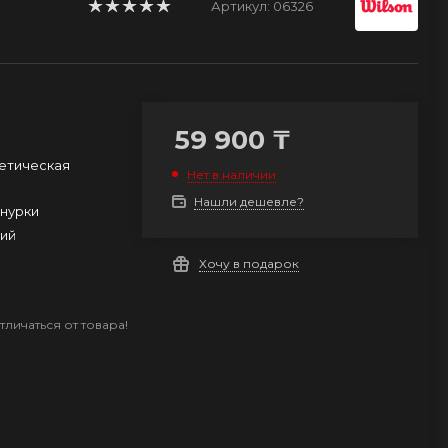
Артикул:
06326
59 900
₸
етическая
Нет в наличии
Нашли дешевле?
нурки
ний
Хочу в подарок
личаться от товара!