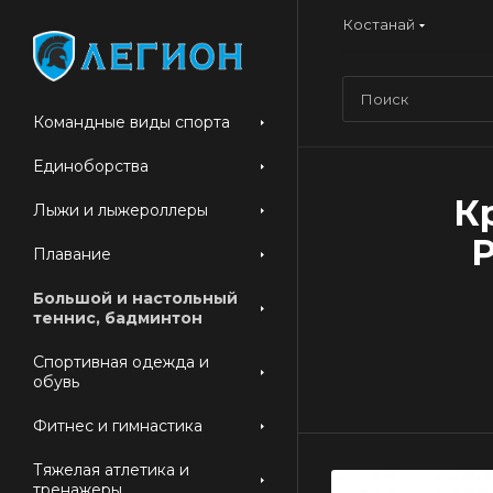
Костанай
Командные виды спорта
Единоборства
К
Лыжи и лыжероллеры
P
Плавание
Большой и настольный
теннис, бадминтон
Спортивная одежда и
обувь
Фитнес и гимнастика
Тяжелая атлетика и
тренажеры