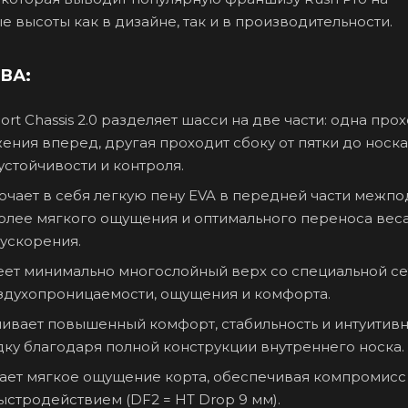
 высоты как в дизайне, так и в производительности.
ВА:
rt Chassis 2.0 разделяет шасси на две части: одна про
ения вперед, другая проходит сбоку от пятки до носка
стойчивости и контроля.
лючает в себя легкую пену EVA в передней части меж
олее мягкого ощущения и оптимального переноса веса
ускорения.
имеет минимально многослойный верх со специальной се
здухопроницаемости, ощущения и комфорта.
чивает повышенный комфорт, стабильность и интуитив
ку благодаря полной конструкции внутреннего носка.
ает мягкое ощущение корта, обеспечивая компромис
стродействием (DF2 = HT Drop 9 мм).