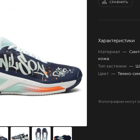
СРАВНИТЬ
Характеристики
Материал
—
Синт
кожа
Тип застежки
—
Ш
Цвет
—
Темно-си
Фотографии могут от