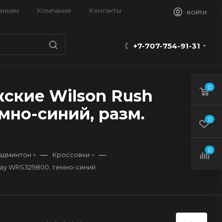
викам
Компания
Контакты
ВОЙТИ
+7-707-754-91-31
0
ские Wilson Rush
емно-синий, разм.
0
0
—
—
бадминтон
Кроссовки
Clay WRS329800, темно-синий