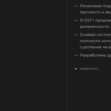
Резиновая под
прочность и за
R-DST+ предла
динамичности.
Duralast состо
плотности, кот
сцепление на в
Разработаны дл