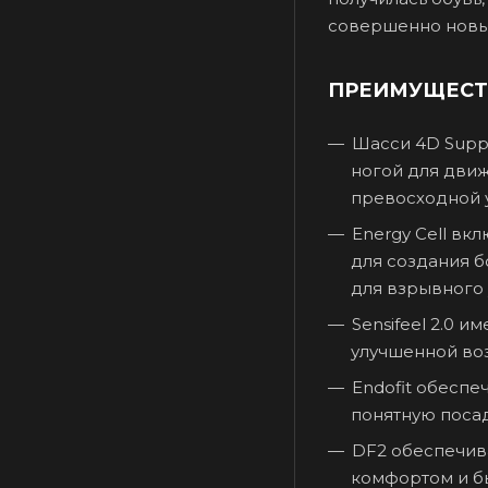
совершенно новые
ПРЕИМУЩЕСТ
Шасси 4D Suppo
ногой для движ
превосходной у
Energy Cell вк
для создания б
для взрывного 
Sensifeel 2.0 
улучшенной во
Endofit обеспе
понятную посад
DF2 обеспечив
комфортом и бы