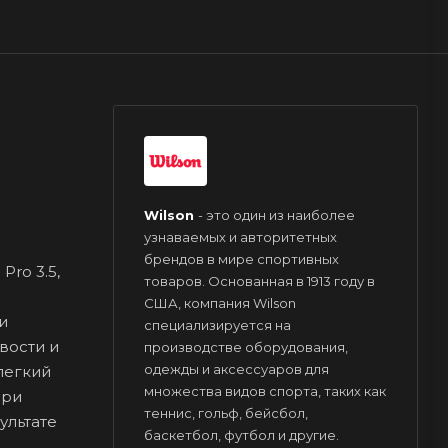
Wilson
- это один из наиболее
узнаваемых и авторитетных
брендов в мире спортивных
ro 3.5,
товаров. Основанная в 1913 году в
США, компания Wilson
и
специализируется на
вости и
производстве оборудования,
одежды и аксессуаров для
легкий
множества видов спорта, таких как
при
теннис, гольф, бейсбол,
ультате
баскетбол, футбол и другие.