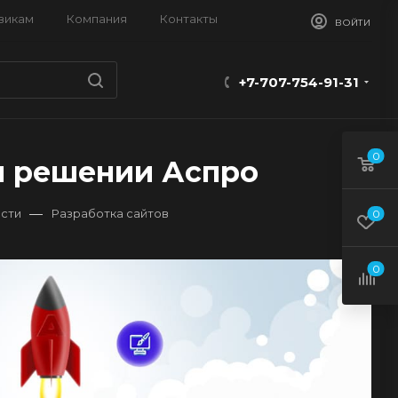
викам
Компания
Контакты
ВОЙТИ
+7-707-754-91-31
0
м решении Аспро
—
сти
Разработка сайтов
0
0