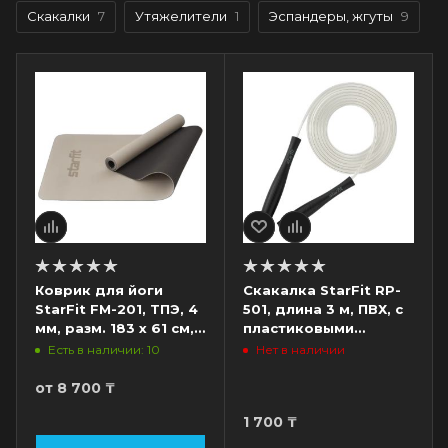
Скакалки
7
Утяжелители
1
Эспандеры, жгуты
9
Коврик для йоги
Скакалка StarFit RP-
StarFit FM-201, ТПЭ, 4
501, длина 3 м, ПВХ, с
мм, разм. 183 x 61 см,
пластиковыми
черный/серый
ручками, черный
Есть в наличии: 10
Нет в наличии
от
8 700 ₸
1 700
₸