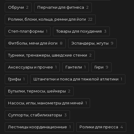
Обручи
2
Перчатки для фитнеса
2
Ролики, блоки, кольца, ремни для йоги
22
Степ-платформы
1
Товары для похудения
3
Фитболы, мячи для йоги
8
Эспандеры, жгуты
9
Турники, тренажеры, шведские стенки
2
Аксессуары и прочее
1
Гантели
1
Гири
9
Грифы
1
Штангетки и пояса для тяжелой атлетики
1
Бутылки, термосы, шейкеры
2
Насосы, иглы, манометры для мячей
1
Суппорты, стабилизаторы
3
Лестницы координационные
1
Ролики для пресса
4