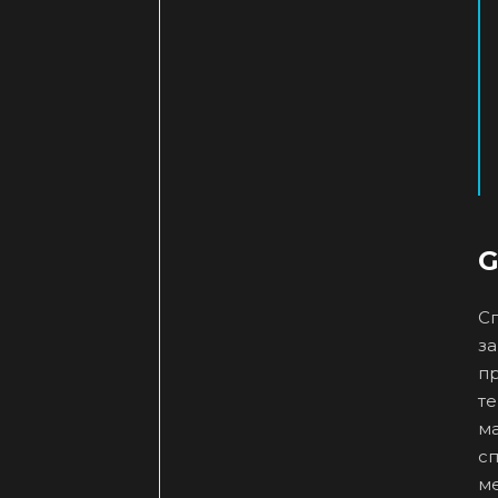
G
Сп
з
пр
т
ма
сп
м