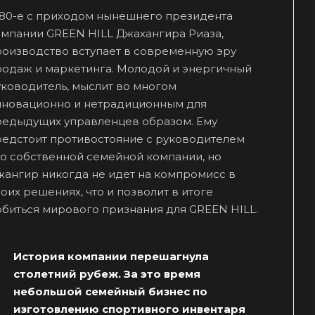
980-е с приходом нынешнего президента
омпании GREEN HILL Джахангира Риаза,
роизводство вступает в современную эру
родаж и маркетинга. Молодой и энергичный
ководитель, мыслит во многом
нновационно и нетрадиционным для
редыдущих управленцев образом. Ему
редстоит противостояние с руководителем
о собственной семейной компании, но
жангир никогда не идет на компромисс в
оих решениях, что и позволит в итоге
биться мирового признания для GREEN HILL.
История компании перешагнула
столетний рубеж. За это время
небольшой семейный бизнес по
изготовлению спортивного инвентаря