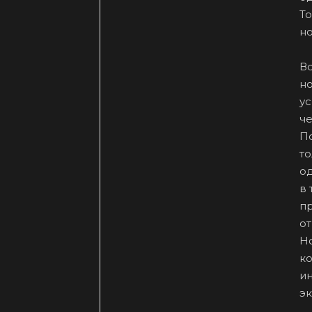
To
н
Вс
но
ус
че
П
то
о
в 
п
о
Но
к
ин
э