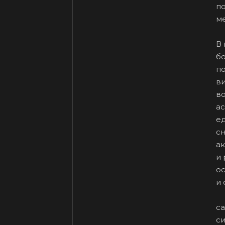
п
ме
В
б
по
ви
во
а
ед
с
ак
и
ос
и
с
си