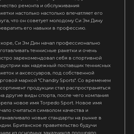
ачество ремонта и обслуживания
кетки настолько настолько впечатляет его
уга, что он советует молодому Си Эм Дину
евратить его навыки в профессию.
скоре, Си Эм Дин начал профессионально
готавливать теннисные ракетки и очень
ыстро зарекомендовал себя в спортивной
ндустрии как надежный поставщик теннисных
кеток и аксессуаров, под собственной
рговой маркой "Chandry Sports". Со временем
сортимент продукции стал распространяться
на другие виды спорта, после чего компания
рела новое имя Torpedo Sport. Новое имя
чало считаться символом качества и
танавливало новые стандарты на рынке в
дии. Британское правительство будучи
дним из основных заказчиков поощряло