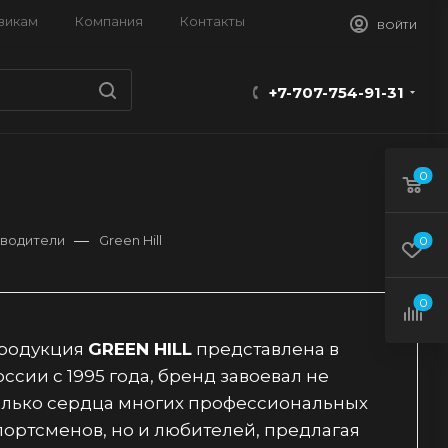
викам
Компания
Контакты
ВОЙТИ
+7-707-754-91-31
0
—
водители
Green Hill
0
0
родукция
GREEN HILL
представлена в
оссии с 1995 года, бренд завоевал не
олько сердца многих профессиональных
портсменов, но и любителей, предлагая