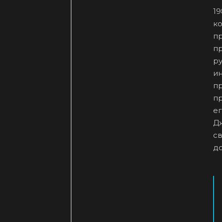
1
к
п
п
ру
и
п
п
ег
Д
св
до