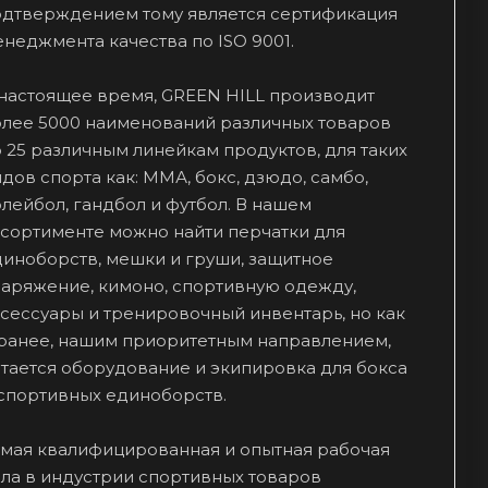
одтверждением тому является сертификация
неджмента качества по ISO 9001.
 настоящее время, GREEN HILL производит
олее 5000 наименований различных товаров
 25 различным линейкам продуктов, для таких
дов спорта как: ММА, бокс, дзюдо, самбо,
лейбол, гандбол и футбол. В нашем
ссортименте можно найти перчатки для
иноборств, мешки и груши, защитное
наряжение, кимоно, спортивную одежду,
сессуары и тренировочный инвентарь, но как
 ранее, нашим приоритетным направлением,
тается оборудование и экипировка для бокса
 спортивных единоборств.
амая квалифицированная и опытная рабочая
ла в индустрии спортивных товаров