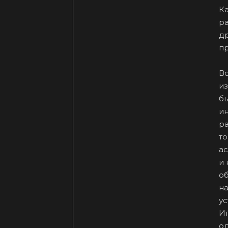
К
ра
др
пр
В
из
б
и
ра
то
ас
и 
об
на
ус
Ин
о