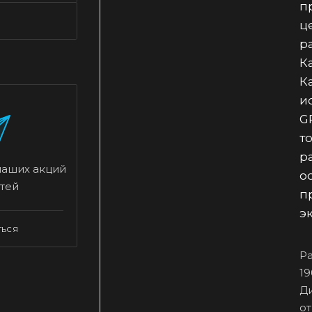
п
ц
р
К
К
и
G
т
р
наших акций
о
тей
п
э
ТЬСЯ
Ра
19
Ди
от