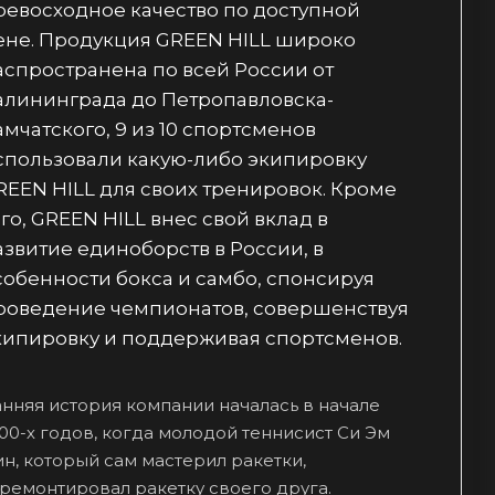
ревосходное качество по доступной
ене. Продукция GREEN HILL широко
аспространена по всей России от
алининграда до Петропавловска-
амчатского, 9 из 10 спортсменов
спользовали какую-либо экипировку
REEN HILL для своих тренировок. Кроме
ого, GREEN HILL внес свой вклад в
азвитие единоборств в России, в
собенности бокса и самбо, спонсируя
роведение чемпионатов, совершенствуя
кипировку и поддерживая спортсменов.
нняя история компании началась в начале
00-х годов, когда молодой теннисист Си Эм
н, который сам мастерил ракетки,
ремонтировал ракетку своего друга.