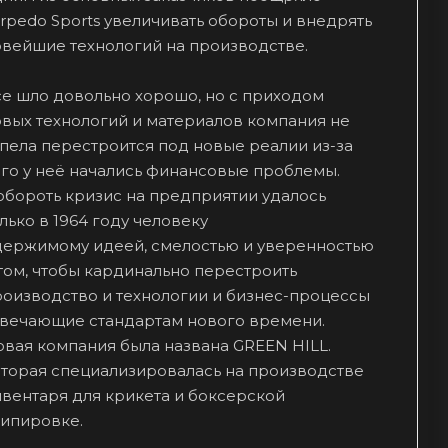
rpedo Sports увеличивать обороты и внедрять
овейшие технологий на производстве.
е шло довольно хорошо, но с приходом
вых технологий и материалов компания не
пела перестроится под новые реалии из-за
го у неё начались финансовые проблемы.
обороть кризис на предприятии удалось
лько в 1964 году человеку
держимому идеей, смелостью и уверенностью
том, чтобы кардинально перестроить
роизводство и технологии и бизнес-процессы
твечающие стандартам нового времени.
вая компания была названа GREEN HILL.
оторая специализировалась на производстве
вентаря для крикета и боксерской
кипировке.