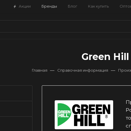
Акции
Бренды
Блог
Как купить
Опто
Green Hill
—
—
Главная
Справочная информация
Произ
П
Р
т
с