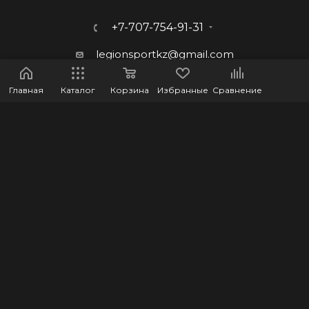
+7-707-754-91-31
legionsportkz@gmail.com
г.Костанай, ул. Баймагамбетова
Главная
Каталог
Корзина
Избранные
Сравнение
193, ВП-5
2026 © LEGION - Оптово-розничный интернет-магазин
спортивных товаров