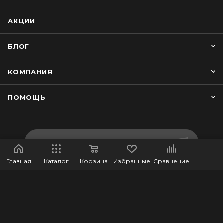
АКЦИИ
БЛОГ
КОМПАНИЯ
ПОМОЩЬ
ПОДПИСАТЬСЯ НА РАССЫЛКУ
Главная
Каталог
Корзина
Избранные
Сравнение
+7-707-754-91-31
legionsportkz@gmail.com
г.Костанай, ул. Баймагамбетова