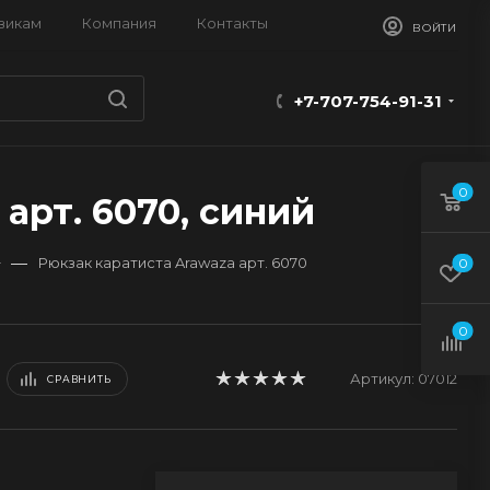
викам
Компания
Контакты
ВОЙТИ
+7-707-754-91-31
0
арт. 6070, синий
—
Рюкзак каратиста Arawaza арт. 6070
0
0
Артикул:
07012
СРАВНИТЬ