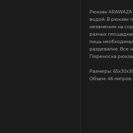
Рюкзак ARAWAZA в
водой. В рюкзак 
незаменим на со
разных площадках
лишь необходимую
раздевалке. Все 
Переноска рюкзак
Размеры: 65х30х30
Объем: 46 литров.