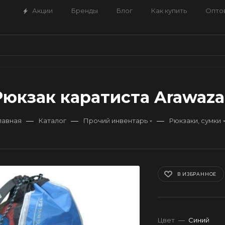
Акции
Бренды
Блог
Как купить
Опто
Рюкзак каратиста Arawaza 
—
—
—
лавная
Каталог
Прочий инвентарь
Рюкзаки, сумки
В ИЗБРАННОЕ
Цвет
—
Синий