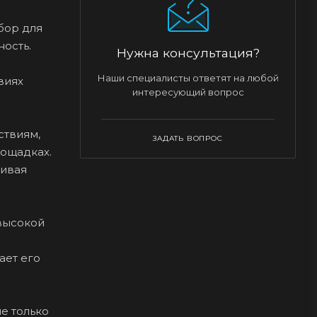
бор для
ость.
Нужна консультация?
Наши специалисты ответят на любой
виях
интересующий вопрос
ствиям,
ЗАДАТЬ ВОПРОС
лощадках.
кивая
высокой
ает его
е только