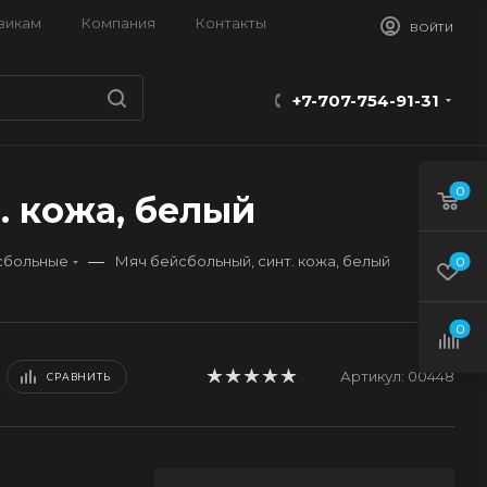
викам
Компания
Контакты
ВОЙТИ
+7-707-754-91-31
0
. кожа, белый
—
сбольные
Мяч бейсбольный, синт. кожа, белый
0
0
Артикул:
00448
СРАВНИТЬ