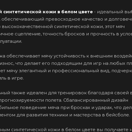
 синтетической кожи в белом цвете
- идеальный вы
, обеспечивающий превосходное качество и долговечн
 высококачественной синтетической кожи, этот мяч
ичное сцепление, точность бросков и прочность в усло
луатации.
жа обеспечивает мячу устойчивость к внешним воздей
 износ, что делает его подходящим для игр на любых п
ет мячу элегантный и профессиональный вид, подчер
ль в игре.
ьный также идеален для тренировок благодаря своей 
прогнозируемости полета. Сбалансированный дизайн
бильное поведение мяча при бросках и ударах, что дел
ентом для развития техники и мастерства в бейсболе.
ным синтетической кожи в белом цвете вы получаете н