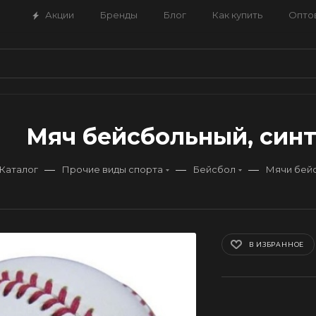
Акции
Бренды
Блог
Как купить
Опто
Мяч бейсбольный, синт
—
—
—
Каталог
Прочие виды спорта
Бейсбол
Мячи бей
В ИЗБРАННОЕ