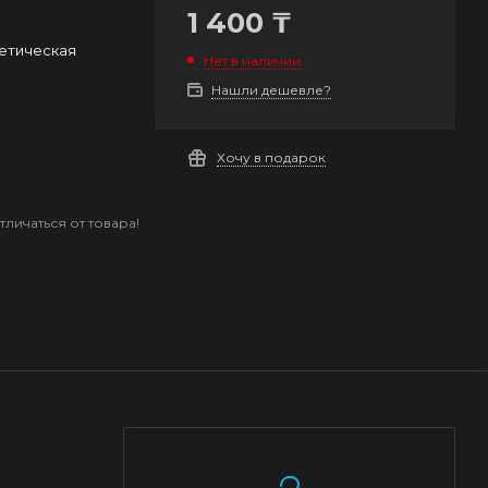
1 400
₸
етическая
Нет в наличии
Нашли дешевле?
Хочу в подарок
личаться от товара!